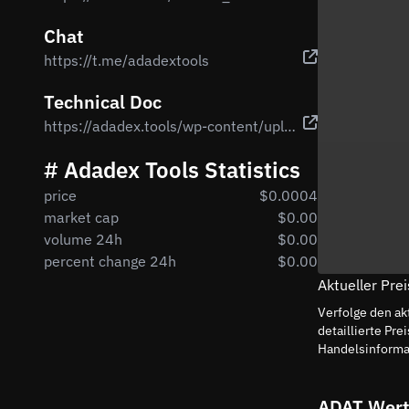
Chat
https://t.me/adadextools
Technical Doc
https://adadex.tools/wp-content/uploads/2021/09/adadex-tools-1.pdf
# Adadex Tools Statistics
price
$0.0004
market cap
$0.00
volume 24h
$0.00
percent change 24h
$0.00
Aktueller Pre
Verfolge den ak
detaillierte P
Handelsinforma
ADAT Wert