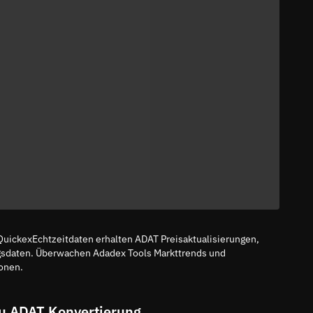
QuickexEchtzeitdaten erhalten ADAT Preisaktualisierungen,
gsdaten. Überwachen Adadex Tools Markttrends und
onen.
u ADAT Konvertierung