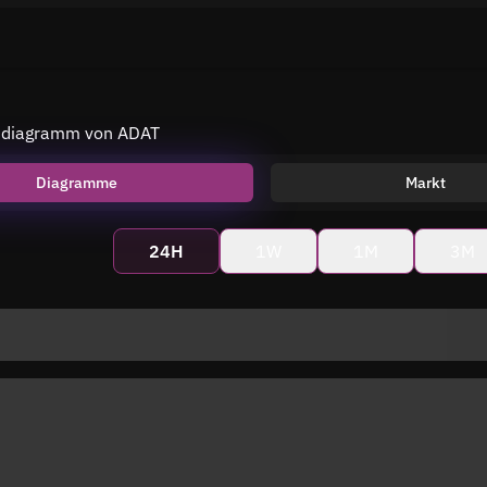
isdiagramm von ADAT
Diagramme
Markt
24H
1W
1M
3M