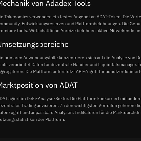
Mechanik von Adadex Tools
ie Tokenomics verwenden ein festes Angebot an ADAT-Token. Die Verte
ommunity, Entwicklungsreserven und Plattformbelohnungen. Die Gebüh
remium-Tools. Wirtschaftliche Anreize belohnen aktive Mitwirkende und
Umsetzungsbereiche
ie primären Anwendungsfälle konzentrieren sich auf die Analyse von 
ools verarbeitet Daten für dezentrale Händler und Liquiditätsmanager. 
ggregatoren. Die Plattform unterstützt API-Zugriff für benutzerdefinie
Marktposition von ADAT
DAT agiert im DeFi-Analyse-Sektor. Die Plattform konkurriert mit ande
ezentrales Trading anvisieren. Zu den wichtigsten Vorteilen gehören die
atenzugriff und anpassbare Analysen. Indikatoren für die Marktdurchdri
utzungsstatistiken der Plattform.