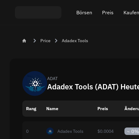
Börsen
Preis
Kaufen
Austausch ETH An USDT
Bitcoin (BTC) Preis
Krypt
Price
Adadex Tools
Austausch XMR An USDT
Ethereum (ETH) Prei
Krypt
Austausch BTC An USDT
Monero (XMR) Preis
Austausch ETH An BTC
Tether (USDT) Preis
ADAT
Adadex Tools (ADAT) Heute:
Austausch BTC An XMR
Alle Preise
Rang
Name
Beliebte Börsen
Preis
Änderu
Austausch nach Ländern
~
0%
0
Adadex Tools
$0.0004