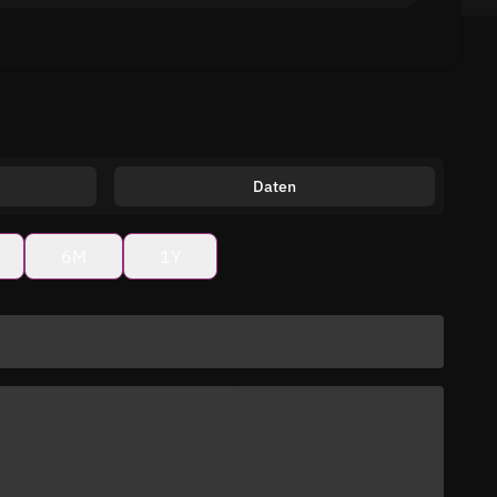
Daten
6M
1Y