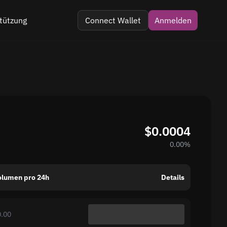
tützung
Connect Wallet
Anmelden
 im Telegramm
 Kommentar
$0.0004
0.00%
olumen pro 24h
Details
0.00