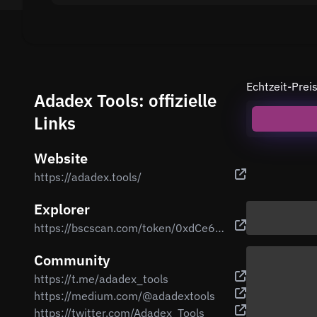
Echtzeit-Pre
Adadex Tools: offizielle
Links
Website
https://adadex.tools/
Explorer
https://bscscan.com/token/0xdCe6380B9D2D8beAC66B0fba2604c51519d24d77
Community
https://t.me/adadex_tools
https://medium.com/@adadextools
https://twitter.com/Adadex_Tools