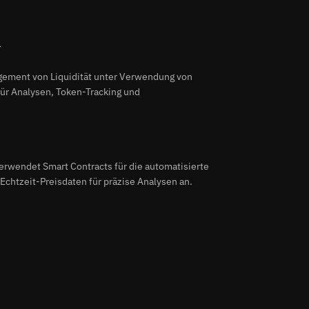
T
gement von Liquidität unter Verwendung von
für Analysen, Token-Tracking und
erwendet Smart Contracts für die automatisierte
chtzeit-Preisdaten für präzise Analysen an.