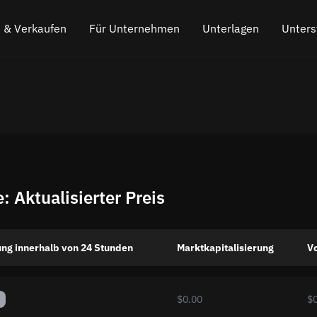
 & Verkaufen
Für Unternehmen
Unterlagen
Unters
o kaufen
Partnerprogramm
Häufig gestellte Fragen
Chatten Sie
s
o verkaufen
API für den Austausch
Der Blog
Online-Chat
Kryptowährungs-Austausch-Widget
So funktioniert es
Hinterlasse
Cashback
Fahrplan
 Aktualisierter Preis
Cross Chain Swap
API-Dokumentation
Asset-Listing
ng innerhalb von 24 Stunden
Marktkapitalisierung
V
VIP-Status
$0.00
$