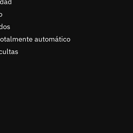
idad
o
dos
otalmente automático
cultas