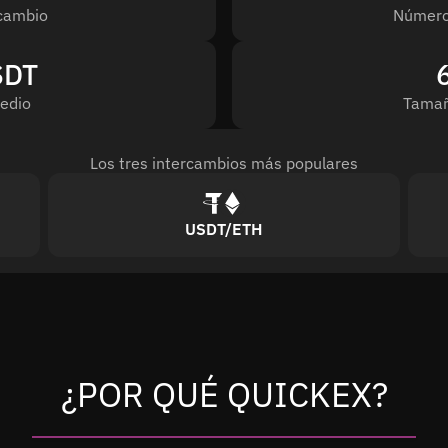
cambio
Número
SDT
edio
Tamañ
Los tres intercambios más populares
USDT/ETH
¿POR QUÉ QUICKEX?