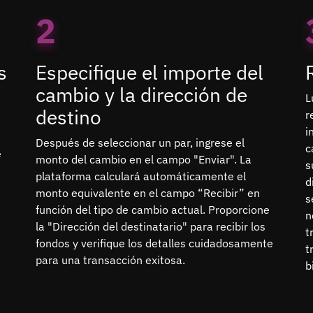
2
s
Especifique el importe del
cambio y la dirección de
L
destino
r
i
Después de seleccionar un par, ingrese el
c
e
monto del cambio en el campo "Enviar". La
s
plataforma calculará automáticamente el
d
monto equivalente en el campo “Recibir” en
s
función del tipo de cambio actual. Proporcione
n
la "Dirección del destinatario" para recibir los
t
fondos y verifique los detalles cuidadosamente
t
para una transacción exitosa.
b