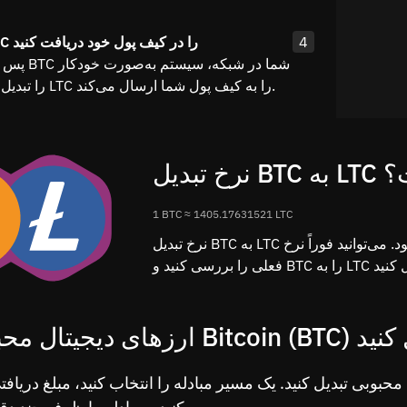
4
مرحله ۴: LTC را در کیف پول خود دریافت کنید
پس از تأیید وا
BTC را تبدیل کرده و LTC را به کیف پول شما ارسال می‌کند.
است؟
1 BTC ≈ 1405.17631521 LTC
نرخ تبدیل BTC به LTC بر اساس داده‌های زنده بازار به‌صورت بلادرنگ محاسبه می‌شود. می‌توانید فوراً نرخ
 Bitcoin (BTC) تبدیل کنید