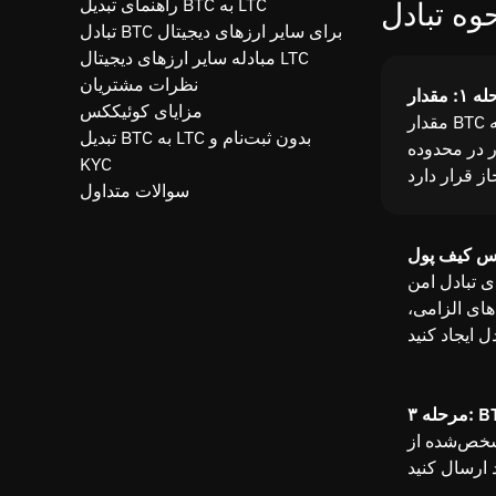
راهنمای تبدیل BTC به LTC
تبادل BTC برای سایر ارزهای دیجیتال
مبادله سایر ارزهای دیجیتال LTC
نظرات مشتریان
مزایای کوئیککس
مقدار BTC را که می‌خواهید به LTC تبدیل کنید با استفاده از
تبدیل BTC به LTC بدون ثبت‌نام و
ر در محدوده
KYC
سوالات متداول
 امن BTC به LTC، آدرس کیف پول LTC خود را برای
های الزامی،
 به آدرس Quickex که پس از ایجاد