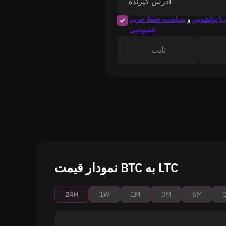
آدرس گیرنده
با پولشویی
و
سیاست حفظ حریم
خصوصی
ثابت
نمودار قیمت BTC به LTC
24H
1W
1M
3M
6M