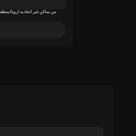
من ساکن غیر اتحادیه اروپا/منطقه