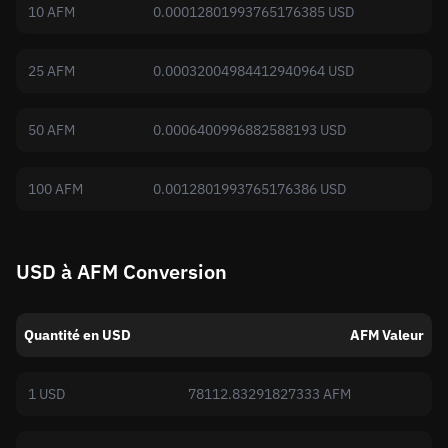
10 AFM
0.00012801993765176385 USD
25 AFM
0.00032004984412940964 USD
50 AFM
0.0006400996882588193 USD
100 AFM
0.0012801993765176386 USD
USD à AFM Conversion
Quantité en USD
AFM Valeur
1 USD
78112.83291827333 AFM