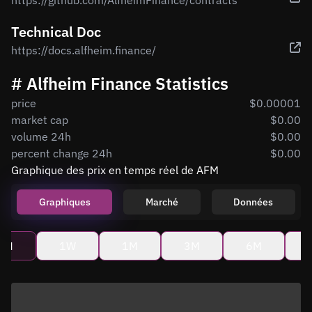
https://github.com/AlfheimFinance/contracts
Technical Doc
https://docs.alfheim.finance/
# Alfheim Finance Statistics
price
$0.00001
market cap
$0.00
volume 24h
$0.00
percent change 24h
$0.00
Graphique des prix en temps réel de AFM
Graphiques
Marché
Données
4H
1W
1M
3M
6M