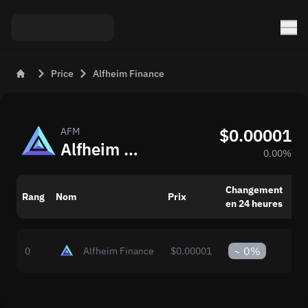
Price
Alfheim Finance
$0.00001
AFM
Alfheim Finance (AFM): Prix du Jour en USD
0.00%
Changement
Cap
Rang
Nom
Prix
en 24 heures
bo
~
0%
0
Alfheim Finance
$0.00001
$0