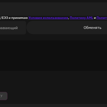
С/ЕЭЗ и принимаю
Условия использования
,
Политику AML
и
Полит
Обменять
лавающий
1Y