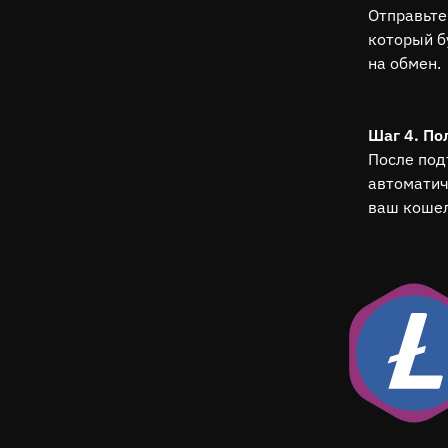
Отправьте
который б
на обмен.
Шаг 4. По
После под
автоматич
ваш кошел