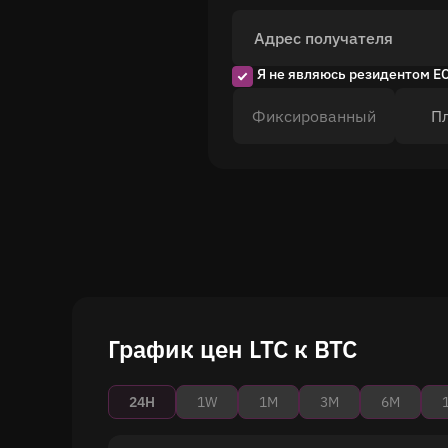
Адрес получателя
Я не являюсь резидентом Е
Фиксированный
П
График цен LTC к BTC
24H
1W
1M
3M
6M