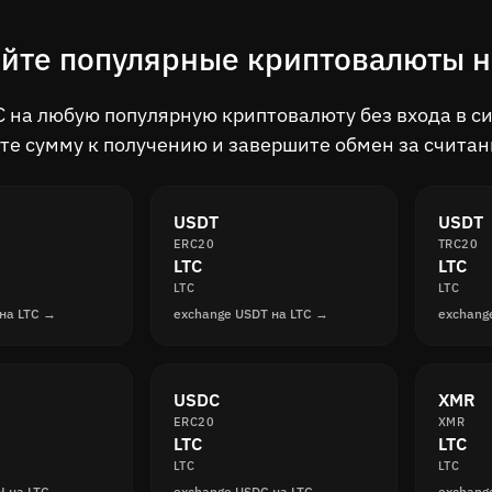
те популярные криптовалюты на 
 на любую популярную криптовалюту без входа в с
те сумму к получению и завершите обмен за счита
USDT
USDT
ERC20
TRC20
LTC
LTC
LTC
LTC
на LTC →
exchange USDT на LTC →
exchang
USDC
XMR
ERC20
XMR
LTC
LTC
LTC
LTC
H на LTC →
exchange USDC на LTC →
exchang