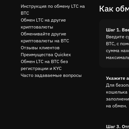
Инструкция по обмену LTC на
Как обм
BTC
Обмен LTC на другие
криптовалюты
Шаг 1. Вв
Обменивайте другие
Введите с
криптовалюты на BTC
BTC, с по
Отзывы клиентов
сумма нах
Преимущества Quickex
максималь
Обмен LTC на BTC без
регистрации и KYC
Часто задаваемые вопросы
Укажите 
Для безоп
кошелька 
заполнени
на обмен.
Шаг 3. От