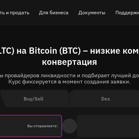
ть и продать
Для бизнеса
Документы
Поддерж
 криптовалюту
Партнёрская программа
FAQ
Чат в Teleg
LTC) на Bitcoin (BTC) – низкие к
H)
ь криптовалюту
API для обмена
Блог
Онлайн-чат
конвертация
)
Виджет для обмена
Как это работает
Оставить о
сы провайдеров ликвидности и подбирает лучший дос
Кэшбэк
Roadmap
Курс фиксируется в момент создания заявки.
Обмен кроссчейн-цепочками
Документация API
Buy/Sell
Dex
Листинг активов
VIP статус
Вы отправляете: