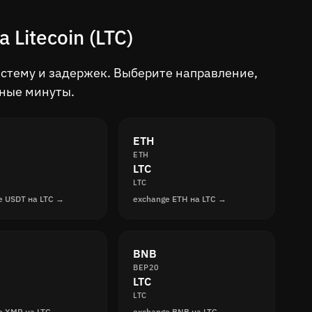
Litecoin (LTC)
истему и задержек. Выберите направление,
нные минуты.
ETH
ETH
LTC
LTC
e USDT на LTC →
exchange ETH на LTC →
BNB
BEP20
LTC
LTC
e XMR на LTC →
exchange BNB на LTC →