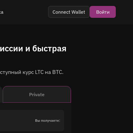
ка
Connect Wallet
Войти
ram
омиссии и быстрая
тзыв
тупный курс LTC на BTC.
Private
Вы получаете: