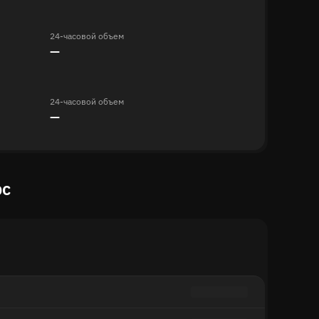
24-часовой объем
—
24-часовой объем
—
рс