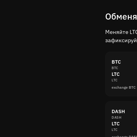
Обменяй
Меняйте LTC
зафиксируй
BTC
BTC
LTC
LTC
exchange BTC 
DASH
DASH
LTC
LTC
exchange DAS