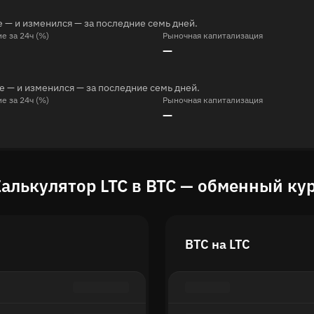
 — и изменился — за последние семь дней.
е за 24ч (%)
Рыночная капитализация
—
е — и изменился — за последние семь дней.
е за 24ч (%)
Рыночная капитализация
—
алькулятор LTC в BTC — обменный ку
BTC на LTC