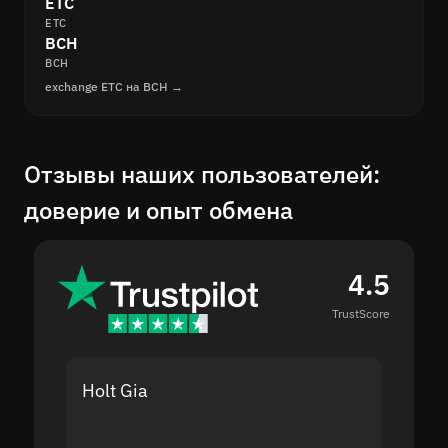
ETC
ETC
BCH
BCH
exchange ETC на BCH →
Отзывы наших пользователей:
доверие и опыт обмена
4.5
TrustScore
Holt Gia
Shanti