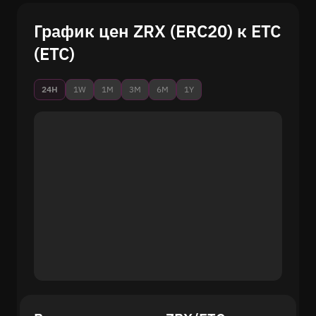
График цен ZRX (ERC20) к ETC
(ETC)
24H
1W
1M
3M
6M
1Y