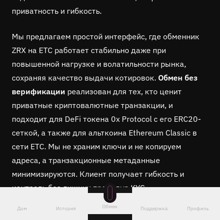
приватность и гибкость.
Мы предлагаем простой интерфейс, где обменник
ZRX на ETC работает стабильно даже при
повышенной нагрузке и волатильности рынка,
сохраняя качество выдачи котировок.
Обмен без
верификации
реализован для тех, кто ценит
приватные криптовалютные транзакции, и
подходит для DeFi токена 0x Protocol с его ERC20-
сеткой, а также для альткоина Ethereum Classic в
сети ETC. Мы не храним ключи и не копируем
адреса, а транзакционные метаданные
минимизируются. Клиент получает гибкость и
контроль без лишних процедур KYC.
Обмен
Дом
История
Поддержка
Профиль