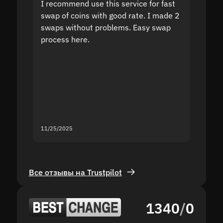
I recommend use this service for fast
I acci
swap of coins with good rate. I made 2
to the
swaps without problems. Easy swap
swap a
process here.
suppor
the sit
proof I
second
mistak
you fo
servic
11/25/2025
11/18/2
Все отзывы на Trustpilot
1340
/
0