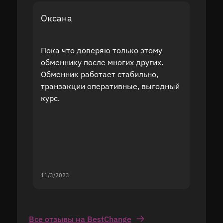
Оксана
Дмит
Пока что доверяю только этому
После
обменнику после многих других.
польз
Обменник работает стабильно,
долла
транзакции оперативные, выгодный
курс 
курс.
служб
11/3/2023
11/2/20
Все отзывы на BestChange