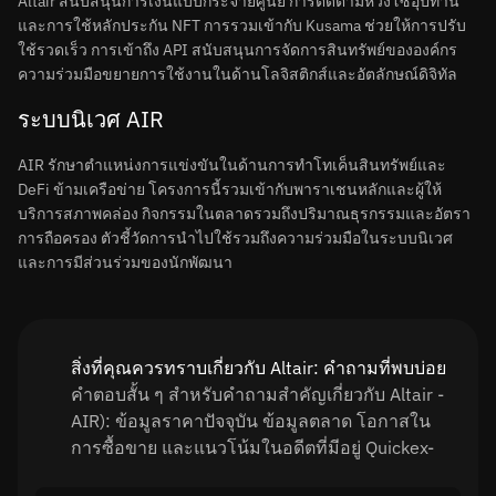
Altair สนับสนุนการเงินแบบกระจายศูนย์ การติดตามห่วงโซ่อุปทาน
และการใช้หลักประกัน NFT การรวมเข้ากับ Kusama ช่วยให้การปรับ
ใช้รวดเร็ว การเข้าถึง API สนับสนุนการจัดการสินทรัพย์ขององค์กร
ความร่วมมือขยายการใช้งานในด้านโลจิสติกส์และอัตลักษณ์ดิจิทัล
ระบบนิเวศ AIR
AIR รักษาตำแหน่งการแข่งขันในด้านการทำโทเค็นสินทรัพย์และ
DeFi ข้ามเครือข่าย โครงการนี้รวมเข้ากับพาราเชนหลักและผู้ให้
บริการสภาพคล่อง กิจกรรมในตลาดรวมถึงปริมาณธุรกรรมและอัตรา
การถือครอง ตัวชี้วัดการนำไปใช้รวมถึงความร่วมมือในระบบนิเวศ
และการมีส่วนร่วมของนักพัฒนา
สิ่งที่คุณควรทราบเกี่ยวกับ Altair: คำถามที่พบบ่อย
คำตอบสั้น ๆ สำหรับคำถามสำคัญเกี่ยวกับ Altair -
AIR): ข้อมูลราคาปัจจุบัน ข้อมูลตลาด โอกาสใน
การซื้อขาย และแนวโน้มในอดีตที่มีอยู่ Quickex-