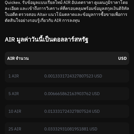
Quickex. รับข้อมูลแบบเรียลไทม์ AIR อัปเดตราคา ดูแผนภูมิราคาโดย
ละเอียด และเข้าถึงการวิเคราะห์ที่ครอบคลุมพร้อมข้อมูลสกุลเงินดิจิทัล
ในอดีต ตรวจสอบ Altair แนวโน้มตลาดและข้อมูลการซื้อขายเพื่อการ
ตัดสินใจอย่างรอบรู้เกี่ยวกับ AIR การลงทุน
AIR มูลค่าวันนี้เป็นดอลลาร์สหรัฐ
AIR จำนวน
USD
1 AIR
0.0013331724327807523 USD
5 AIR
0.006665862163903762 USD
10 AIR
0.013331724327807524 USD
25 AIR
0.03332931081951881 USD