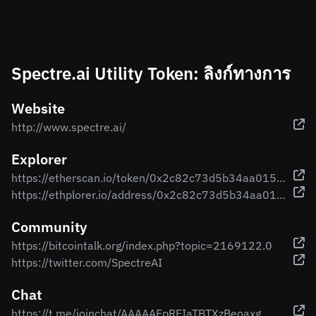
Spectre.ai Utility Token: ลิงก์ทางการ
Website
http://www.spectre.ai/
Explorer
https://etherscan.io/token/0x2c82c73d5b34aa015989462b2948cd616a37641f
https://ethplorer.io/address/0x2c82c73d5b34aa015989462b2948cd616a37641f
Community
https://bitcointalk.org/index.php?topic=2169122.0
https://twitter.com/SpectreAI
Chat
https://t.me/joinchat/AAAAAEpRFIaTBTXzBeoaxg