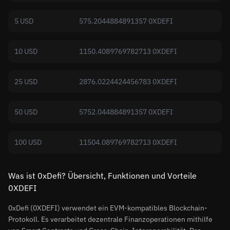
5 USD
575.2044884891357 0XDEFI
10 USD
1150.4089769782713 0XDEFI
25 USD
2876.0224424456783 0XDEFI
50 USD
5752.044884891357 0XDEFI
100 USD
11504.089769782713 0XDEFI
Was ist 0xDefi? Übersicht, Funktionen und Vorteile
0XDEFI
0xDefi (0XDEFI) verwendet ein EVM-kompatibles Blockchain-
Protokoll. Es verarbeitet dezentrale Finanzoperationen mithilfe