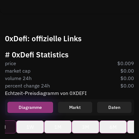
0xDefi: offizielle Links
# 0xDefi Statistics
price
$0.009
market cap
$0.00
volume 24h
$0.00
percent change 24h
$0.00
Echtzeit-Preisdiagramm von 0XDEFI
Diagramme
Markt
Daten
4H
1W
1M
3M
6M