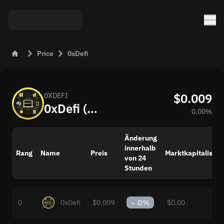
Price
0xDefi
$0.009
0XDEFI
0xDefi (0XDEFI) Jetzt: Preis und Marktveränderungen
0.00%
Änderung
innerhalb
Rang
Name
Preis
Marktkapitalisier
von 24
Stunden
~
0%
0
0xDefi
$0.009
$0.00