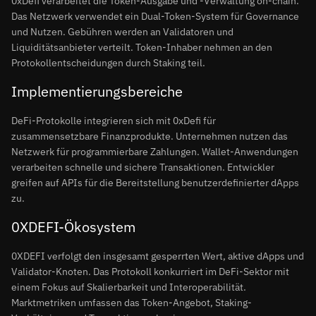
0xDefi verarbeitet die Token-Ausgabe und -Verwaltung on-chain.
Das Netzwerk verwendet ein Dual-Token-System für Governance
und Nutzen. Gebühren werden an Validatoren und
Liquiditätsanbieter verteilt. Token-Inhaber nehmen an den
Protokollentscheidungen durch Staking teil.
Implementierungsbereiche
DeFi-Protokolle integrieren sich mit 0xDefi für
zusammensetzbare Finanzprodukte. Unternehmen nutzen das
Netzwerk für programmierbare Zahlungen. Wallet-Anwendungen
verarbeiten schnelle und sichere Transaktionen. Entwickler
greifen auf APIs für die Bereitstellung benutzerdefinierter dApps
zu.
0XDEFI-Ökosystem
0XDEFI verfolgt den insgesamt gesperrten Wert, aktive dApps und
Validator-Knoten. Das Protokoll konkurriert im DeFi-Sektor mit
einem Fokus auf Skalierbarkeit und Interoperabilität.
Marktmetriken umfassen das Token-Angebot, Staking-