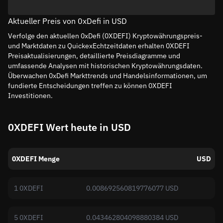
Aktueller Preis von 0xDefi in USD
Verfolge den aktuellen 0xDefi (0XDEFI) Kryptowährungspreis-
und Marktdaten zu QuickexEchtzeitdaten erhalten 0XDEFI
Preisaktualisierungen, detaillierte Preisdiagramme und
umfassende Analysen mit historischen Kryptowährungsdaten.
Überwachen 0xDefi Markttrends und Handelsinformationen, um
fundierte Entscheidungen treffen zu können 0XDEFI
Investitionen.
0XDEFI Wert heute in USD
0XDEFI Menge
USD
1 0XDEFI
0.008692560819776077 USD
5 0XDEFI
0.043462804098880384 USD