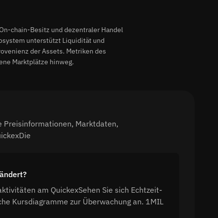
. On-chain-Besitz und dezentraler Handel
system unterstützt Liquidität und
Provenienz der Assets. Metriken des
ene Marktplätze hinweg.
e Preisinformationen, Marktdaten,
uickexDie
eändert?
ktivitäten am QuickexSehen Sie sich Echtzeit-
sche Kursdiagramme zur Überwachung an. 1MIL