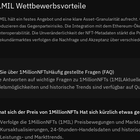
1MIL Wettbewerbsvorteile
MIL hält ein festes Angebot und eine klare Asset-Granularität aufrecht
eduzieren das Gegenparteirisiko. Die Integration mit dem Ethereum-Öko
nteroperabilität. Die Unveränderlichkeit der NFT-Metadaten stärkt die 
ekundärmarktes verfolgen die Nachfrage und Akzeptanz über verschied
Sie über 1MillionNFTsHäufig gestellte Fragen (FAQ)
e Antworten auf wichtige Fragen zu 1MillionNFTs (1MILAktuell
elsmöglichkeiten und historische Trends sind verfügbar auf Q
hat sich der Preis von 1MillionNFTs Hat sich kürzlich etwas g
Verfolge die 1MillionNFTs (1MIL) Preisbewegungen und Markta
Kursaktualisierungen, 24-Stunden-Handelsdaten und histori
Leistungs- und Markttrends.