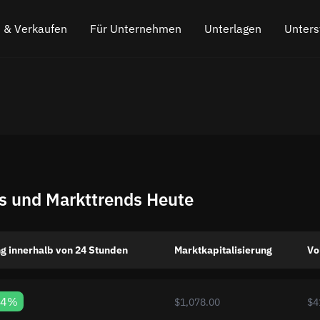
 & Verkaufen
Für Unternehmen
Unterlagen
Unters
o kaufen
Partnerprogramm
Häufig gestellte Fragen
Chatten Sie
s
o verkaufen
API für den Austausch
Der Blog
Online-Chat
Kryptowährungs-Austausch-Widget
So funktioniert es
Hinterlasse
Cashback
Fahrplan
is und Markttrends Heute
Cross Chain Swap
API-Dokumentation
Asset-Listing
g innerhalb von 24 Stunden
Marktkapitalisierung
Vo
VIP-Status
84%
$1,078.00
$4