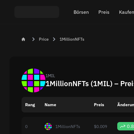
Börsen
Preis
Kaufen
Austausch ETH An USDT
Bitcoin (BTC) Preis
Krypt
Price
1MillionNFTs
Austausch XMR An USDT
Ethereum (ETH) Prei
Krypt
Austausch BTC An USDT
Monero (XMR) Preis
Austausch ETH An BTC
Tether (USDT) Preis
1MIL
1MillionNFTs (1MIL) – Pre
Austausch BTC An XMR
Alle Preise
Rang
Name
Beliebte Börsen
Preis
Änderun
Austausch nach Ländern
0.
0
1MillionNFTs
$0.009