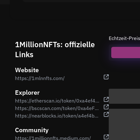
Echtzeit-Pre
1MillionNFTs: offizielle
Links
Website
https://1mlnnfts.com/
Explorer
https://etherscan.io/token/0xa4ef4b0b23c1fc81d3f9ecf93510e64f58a4a016
https://bscscan.com/token/0xa4eF4b0B23C1fc81d3f9ecF93510e64f58A4A016
https://nearblocks.io/token/a4ef4b0b23c1fc81d3f9ecf93510e64f58a4a016.factory.bridge.near
Community
https://1millionnfts.medium.com/