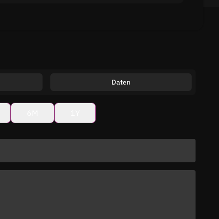
Daten
6M
1Y