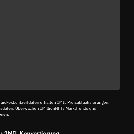
uickexEchtzeitdaten erhalten 1MIL Preisaktualisierungen,
gsdaten. Überwachen 1MillionNFTs Markttrends und
onen.
u 1MIL Konvertierung