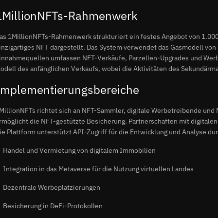
1MillionNFTs-Rahmenwerk
as 1MillionNFTs-Rahmenwerk strukturiert ein festes Angebot von 1.000.
inzigartiges NFT dargestellt. Das System verwendet das Gasmodell von 
innahmequellen umfassen NFT-Verkäufe, Parzellen-Upgrades und Werbei
odell des anfänglichen Verkaufs, wobei die Aktivitäten des Sekundärma
Implementierungsbereiche
MillionNFTs richtet sich an NFT-Sammler, digitale Werbetreibende und 
rmöglicht die NFT-gestützte Besicherung. Partnerschaften mit digital
ie Plattform unterstützt API-Zugriff für die Entwicklung und Analyse dur
Handel und Vermietung von digitalem Immobilien
Integration in das Metaverse für die Nutzung virtuellen Landes
Dezentrale Werbeplatzierungen
Besicherung in DeFi-Protokollen