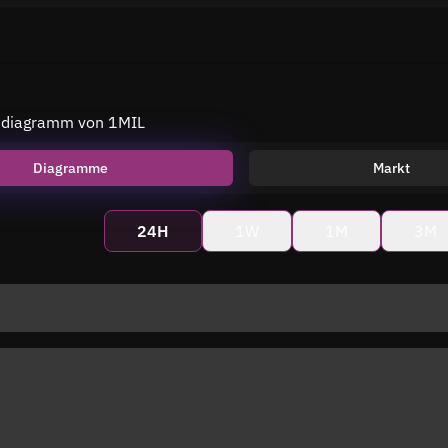
isdiagramm von 1MIL
Diagramme
Markt
24H
1W
1M
3M