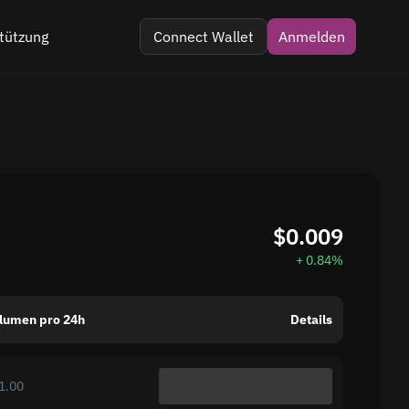
tützung
Connect Wallet
Anmelden
 im Telegramm
 Kommentar
$0.009
+ 0.84%
lumen pro 24h
Details
1.00