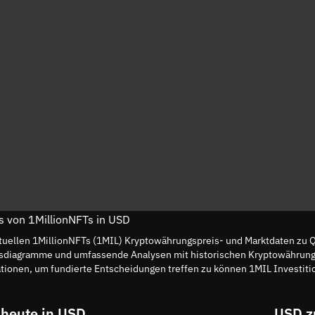
is von 1MillionNFTs in USD
tuellen 1MillionNFTs (1MIL) Kryptowährungspreis- und Marktdaten zu Q
reisdiagramme und umfassende Analysen mit historischen Kryptowährun
ionen, um fundierte Entscheidungen treffen zu können 1MIL Investiti
 heute in USD
USD z