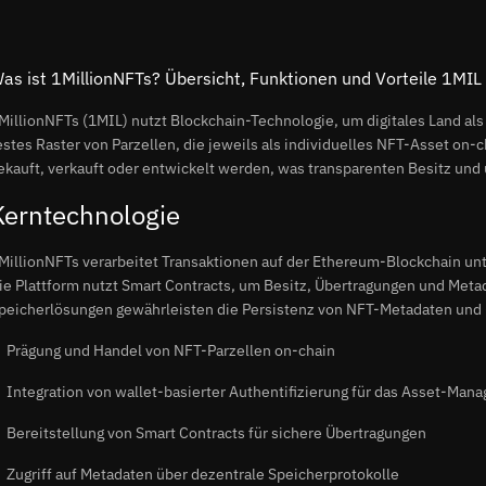
as ist 1MillionNFTs? Übersicht, Funktionen und Vorteile 1MIL
MillionNFTs (1MIL) nutzt Blockchain-Technologie, um digitales Land als 
estes Raster von Parzellen, die jeweils als individuelles NFT-Asset on-
ekauft, verkauft oder entwickelt werden, was transparenten Besitz und
Kerntechnologie
MillionNFTs verarbeitet Transaktionen auf der Ethereum-Blockchain u
ie Plattform nutzt Smart Contracts, um Besitz, Übertragungen und Meta
peicherlösungen gewährleisten die Persistenz von NFT-Metadaten und 
Prägung und Handel von NFT-Parzellen on-chain
Integration von wallet-basierter Authentifizierung für das Asset-Man
Bereitstellung von Smart Contracts für sichere Übertragungen
Zugriff auf Metadaten über dezentrale Speicherprotokolle