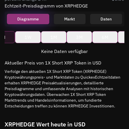
Echtzeit-Preisdiagramm von XRPHEDGE
Diagramme
Markt
Daten
4H
1W
1M
3M
6M
Keine Daten verfügbar
Aktueller Preis von 1X Short XRP Token in USD
Verfolge den aktuellen 1X Short XRP Token (XRPHEDGE)
Kryptowährungspreis- und Marktdaten zu QuickexEchtzeitdaten
erhalten XRPHEDGE Preisaktualisierungen, detaillierte
Preisdiagramme und umfassende Analysen mit historischen
Kryptowährungsdaten. Überwachen 1X Short XRP Token
Markttrends und Handelsinformationen, um fundierte
Entscheidungen treffen zu können XRPHEDGE Investitionen.
XRPHEDGE Wert heute in USD