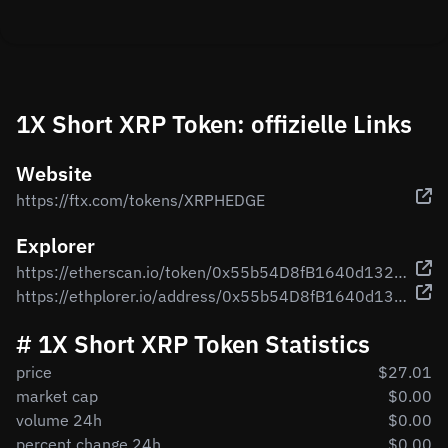
1X Short XRP Token: offizielle Links
Website
https://ftx.com/tokens/XRPHEDGE
Explorer
https://etherscan.io/token/0x55b54D8fB1640d1321D5164590e7B020BA43def2
https://ethplorer.io/address/0x55b54D8fB1640d1321D5164590e7B020BA43def2
# 1X Short XRP Token Statistics
price
$27.01
market cap
$0.00
volume 24h
$0.00
percent change 24h
$0.00