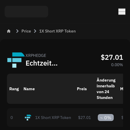
Price
1X Short XRP Token
$27.01
XRPHEDGE
Echtzeitpreis von 1X Short XRP Token (XRPHEDGE)
0.00%
Änderung
innerhalb
Rang
Name
Preis
Mark
von 24
Stunden
~
0%
0
1X Short XRP Token
$27.01
$0.0