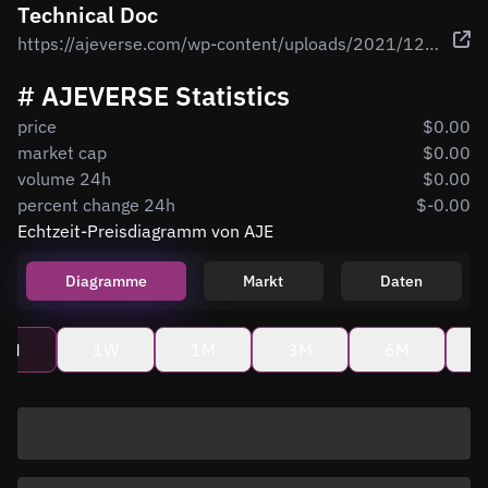
Technical Doc
https://ajeverse.com/wp-content/uploads/2021/12/aje-whitepaper-1.pdf
# AJEVERSE Statistics
price
$0.00
market cap
$0.00
volume 24h
$0.00
percent change 24h
$-0.00
Echtzeit-Preisdiagramm von AJE
Diagramme
Markt
Daten
4H
1W
1M
3M
6M