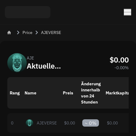
Price
AJEVERSE
$0.00
AJE
Aktueller Preis von AJEVERSE (AJE) in USD
-0.00%
Änderung
innerhalb
Rang
Name
Preis
Marktkapitalis
von 24
Stunden
~
0%
0
AJEVERSE
$0.00
$0.00