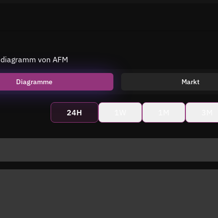
isdiagramm von AFM
Diagramme
Markt
24H
1W
1M
3M