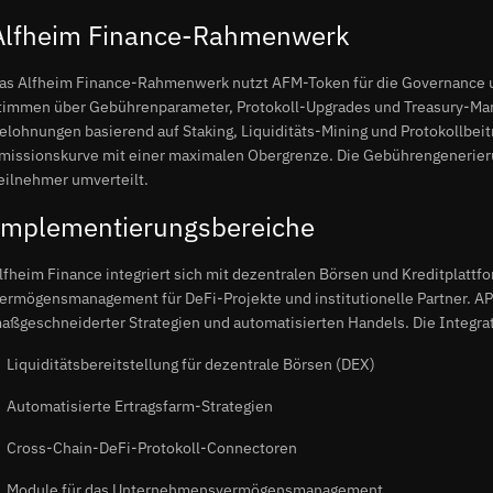
Alfheim Finance-Rahmenwerk
as Alfheim Finance-Rahmenwerk nutzt AFM-Token für die Governance u
timmen über Gebührenparameter, Protokoll-Upgrades und Treasury-Ma
elohnungen basierend auf Staking, Liquiditäts-Mining und Protokollbei
missionskurve mit einer maximalen Obergrenze. Die Gebührengenerierung
eilnehmer umverteilt.
Implementierungsbereiche
lfheim Finance integriert sich mit dezentralen Börsen und Kreditplattfo
ermögensmanagement für DeFi-Projekte und institutionelle Partner. AP
aßgeschneiderter Strategien und automatisierten Handels. Die Integra
Liquiditätsbereitstellung für dezentrale Börsen (DEX)
Automatisierte Ertragsfarm-Strategien
Cross-Chain-DeFi-Protokoll-Connectoren
Module für das Unternehmensvermögensmanagement