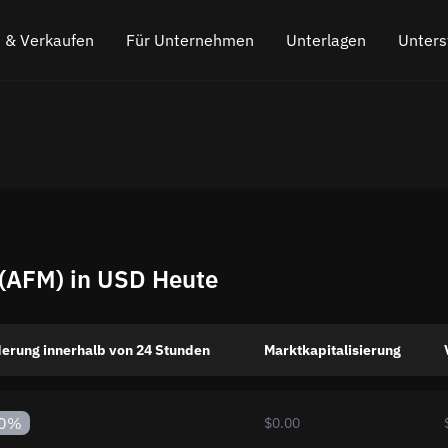
 & Verkaufen
Für Unternehmen
Unterlagen
Unters
o kaufen
Partnerprogramm
Häufig gestellte Fragen
Chatten Sie
s
o verkaufen
API für den Austausch
Der Blog
Online-Chat
Kryptowährungs-Austausch-Widget
So funktioniert es
Hinterlasse
Cashback
Fahrplan
 (AFM) in USD Heute
Cross Chain Swap
API-Dokumentation
Asset-Listing
erung innerhalb von 24 Stunden
Marktkapitalisierung
VIP-Status
0%
$0.00