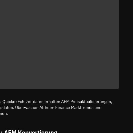
u QuickexEchtzeitdaten erhalten AFM Preisaktualisierungen,
gsdaten. Überwachen Alfheim Finance Markttrends und
onen.
u AFM Konvertierung