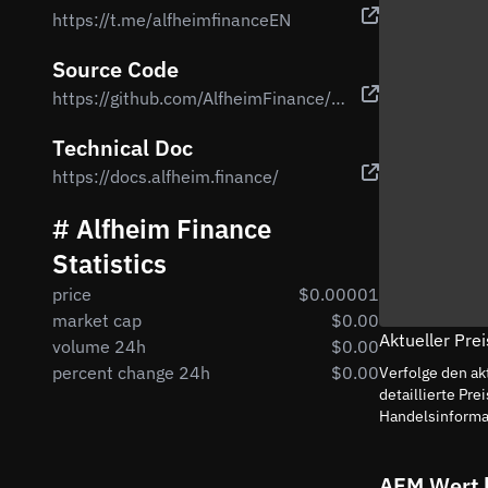
https://t.me/alfheimfinanceEN
Source Code
https://github.com/AlfheimFinance/contracts
Technical Doc
https://docs.alfheim.finance/
# Alfheim Finance
Statistics
price
$0.00001
market cap
$0.00
Aktueller Pre
volume 24h
$0.00
percent change 24h
$0.00
Verfolge den ak
detaillierte P
Handelsinforma
AFM Wert 