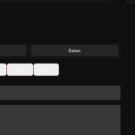
Daten
6M
1Y