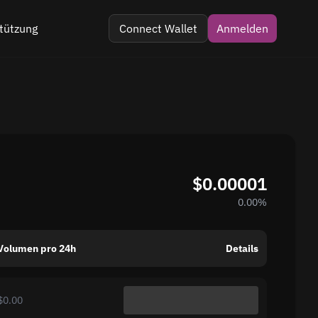
tützung
Connect Wallet
Anmelden
 im Telegramm
 Kommentar
$0.00001
0.00%
Volumen pro 24h
Details
$0.00