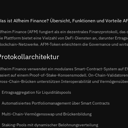
as ist Alfheim Finance? Übersicht, Funktionen und Vorteile A
lfheim Finance (AFM) fungiert als ein dezentrales Finanzprotokoll, das
ie Plattform bietet eine Vielzahl von DeFi-Diensten an, darunter Ertrag
lockchain-Netzwerke. AFM-Token erleichtern die Governance und wirts
Protokollarchitektur
lfheim Finance verwendet ein modulares Smart-Contract-System auf E
asiert auf einem Proof-of-Stake-Konsensmodell. On-Chain-Validatoren 
ross-Chain-Brücken unterstützen Interoperabilität und Vermögensübe
Ertragsaggregation für Liquiditätspools
Automatisiertes Portfoliomanagement über Smart Contracts
Multi-Chain-Vermögensswap und Brückenbildung
Staking-Pools mit dynamischer Belohnungsverteilung