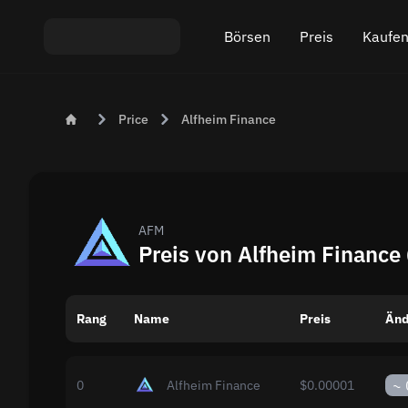
Börsen
Preis
Kaufen
Austausch ETH An USDT
Bitcoin (BTC) Preis
Krypt
Price
Alfheim Finance
Austausch XMR An USDT
Ethereum (ETH) Prei
Krypt
Austausch BTC An USDT
Monero (XMR) Preis
Austausch ETH An BTC
Tether (USDT) Preis
AFM
Preis von Alfheim Finance
Austausch BTC An XMR
Alle Preise
Rang
Name
Beliebte Börsen
Preis
Änd
Austausch nach Ländern
~
0
Alfheim Finance
$0.00001