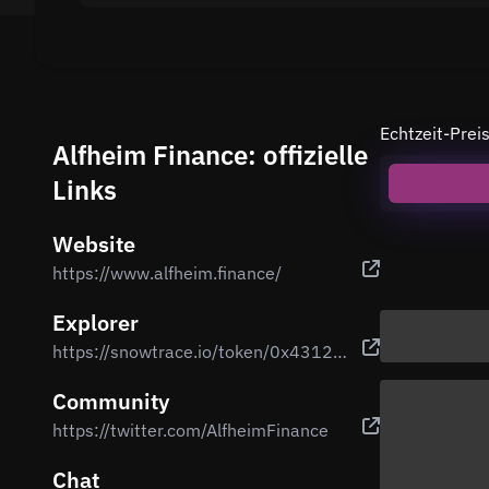
Echtzeit-Pre
Alfheim Finance: offizielle
Links
Website
https://www.alfheim.finance/
Explorer
https://snowtrace.io/token/0x431289cb3a2ec0875351e33767e175c816c73b3a
Community
https://twitter.com/AlfheimFinance
Chat