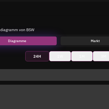
isdiagramm von BSW
Diagramme
Markt
24H
1W
1M
3M