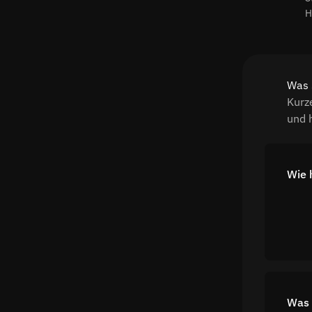
H
Was 
Kurz
und 
Wie 
Was 