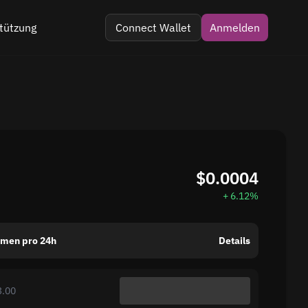
tützung
Connect Wallet
Anmelden
 im Telegramm
 Kommentar
$0.0004
+ 6.12%
umen pro 24h
Details
3.00