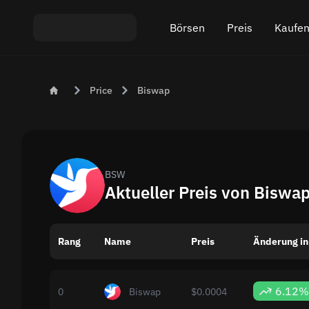
Börsen
Preis
Kaufen
Austausch ETH An USDT
Bitcoin (BTC) Preis
Krypt
Price
Biswap
Austausch XMR An USDT
Ethereum (ETH) Prei
Krypt
Austausch BTC An USDT
Monero (XMR) Preis
Austausch ETH An BTC
Tether (USDT) Preis
BSW
Aktueller Preis von Biswa
Austausch BTC An XMR
Alle Preise
Rang
Name
Beliebte Börsen
Preis
Änderung in
Austausch nach Ländern
6.12%
0
Biswap
$0.0004