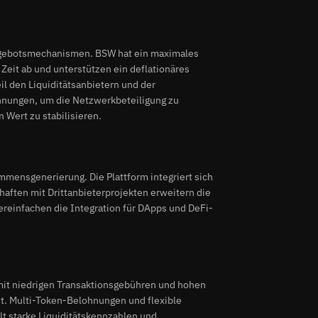
ngebotsmechanismen. BSW hat ein maximales
eit ab und unterstützen ein deflationäres
il den Liquiditätsanbietern und der
hnungen, um die Netzwerkbeteiligung zu
 Wert zu stabilisieren.
mmensgenerierung. Die Plattform integriert sich
haften mit Drittanbieterprojekten erweitern die
ereinfachen die Integration für DApps und DeFi-
 mit niedrigen Transaktionsgebühren und hohen
. Multi-Token-Belohnungen und flexible
t starke Liquiditätskennzahlen und