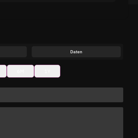
Daten
6M
1Y