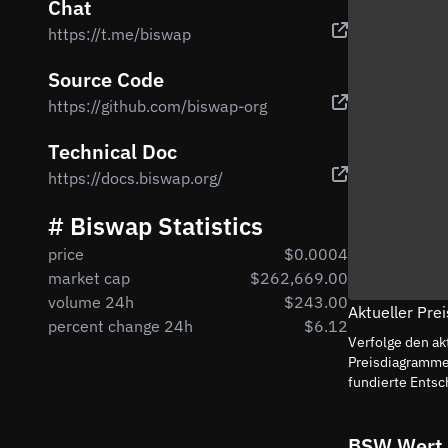
Chat
https://t.me/biswap
Source Code
https://github.com/biswap-org
Technical Doc
https://docs.biswap.org/
# Biswap Statistics
price
$0.0004
market cap
$262,669.00
volume 24h
$243.00
Aktueller Pre
percent change 24h
$6.12
Verfolge den ak
Preisdiagramme
fundierte Entsc
BSW Wert 