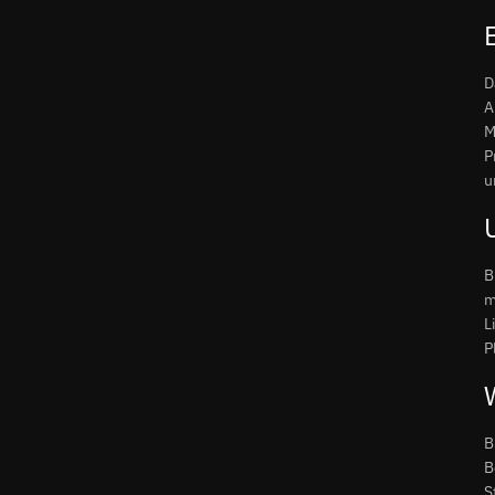
D
A
M
P
u
B
m
L
P
B
B
S