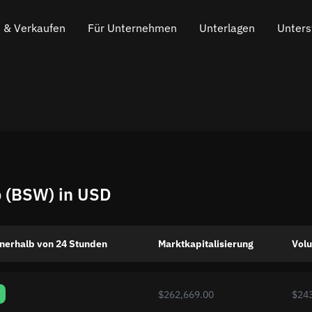
 & Verkaufen
Für Unternehmen
Unterlagen
Unters
o kaufen
Partnerprogramm
Häufig gestellte Fragen
Chatten Sie
s
o verkaufen
API für den Austausch
Der Blog
Online-Chat
Kryptowährungs-Austausch-Widget
So funktioniert es
Hinterlasse
Cashback
Fahrplan
p (BSW) in USD
Cross Chain Swap
API-Dokumentation
Asset-Listing
nerhalb von 24 Stunden
Marktkapitalisierung
Vol
VIP-Status
$262,669.00
$24