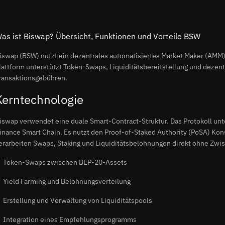
as ist Biswap? Übersicht, Funktionen und Vorteile BSW
iswap (BSW) nutzt ein dezentrales automatisiertes Market Maker (AMM) 
lattform unterstützt Token-Swaps, Liquiditätsbereitstellung und dezen
ransaktionsgebühren.
Kerntechnologie
iswap verwendet eine duale Smart-Contract-Struktur. Das Protokoll unte
inance Smart Chain. Es nutzt den Proof-of-Staked Authority (PoSA) Kons
erarbeiten Swaps, Staking und Liquiditätsbelohnungen direkt ohne Zwi
Token-Swaps zwischen BEP-20-Assets
Yield Farming und Belohnungsverteilung
Erstellung und Verwaltung von Liquiditätspools
Integration eines Empfehlungsprogramms