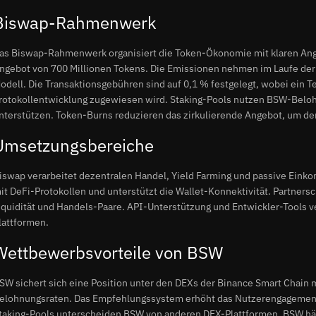
Biswap-Rahmenwerk
as Biswap-Rahmenwerk organisiert die Token-Ökonomie mit klaren A
ngebot von 700 Millionen Tokens. Die Emissionen nehmen im Laufe der Z
odell. Die Transaktionsgebühren sind auf 0,1 % festgelegt, wobei ein Te
rotokollentwicklung zugewiesen wird. Staking-Pools nutzen BSW-Belo
nterstützen. Token-Burns reduzieren das zirkulierende Angebot, um den
Umsetzungsbereiche
iswap verarbeitet dezentralen Handel, Yield Farming und passive Einko
it DeFi-Protokollen und unterstützt die Wallet-Konnektivität. Partnersc
iquidität und Handels-Paare. API-Unterstützung und Entwickler-Tools v
lattformen.
Wettbewerbsvorteile von BSW
SW sichert sich eine Position unter den DEXs der Binance Smart Chain
elohnungsraten. Das Empfehlungssystem erhöht das Nutzerengagement
taking-Pools unterscheiden BSW von anderen DEX-Plattformen. BSW häl