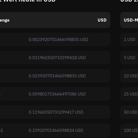
enge
USD
USD-M
0.0023920701466598835 USD
1 USD
0.011960350733299418 USD
5 USD
1
0.023920701466598835 USD
10 USD
1
0.059801753666497086 USD
25 USD
1
0.11960350733299417 USD
50 USD
61
0.23920701466598834 USD
100 US