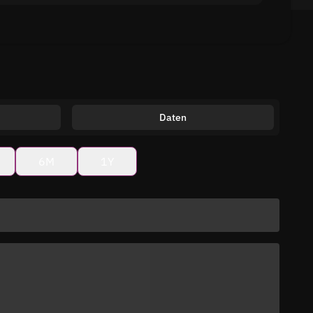
Daten
6M
1Y