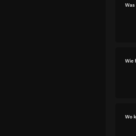
Was 
Wie 
Wo k