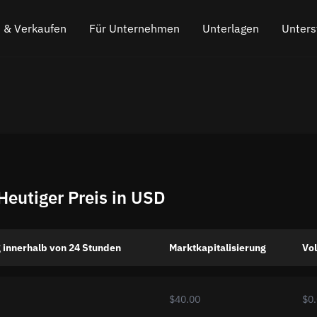
 & Verkaufen
Für Unternehmen
Unterlagen
Unters
o kaufen
Partnerprogramm
Häufig gestellte Fragen
Chatten Sie
s
o verkaufen
API für den Austausch
Der Blog
Online-Chat
Kryptowährungs-Austausch-Widget
So funktioniert es
Hinterlasse
Cashback
Fahrplan
utiger Preis in USD
Cross Chain Swap
API-Dokumentation
Asset-Listing
 innerhalb von 24 Stunden
Marktkapitalisierung
Vo
VIP-Status
$40.00
$0