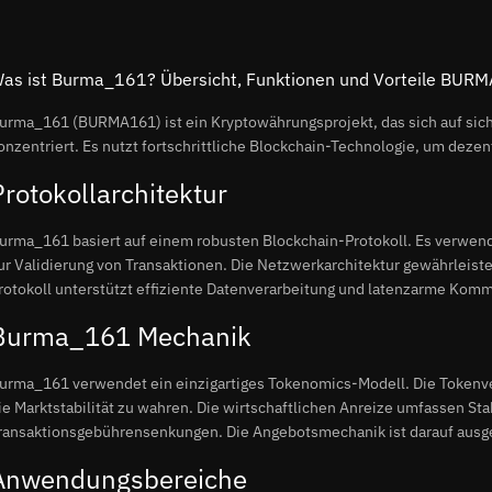
as ist Burma_161? Übersicht, Funktionen und Vorteile BUR
urma_161 (BURMA161) ist ein Kryptowährungsprojekt, das sich auf sich
onzentriert. Es nutzt fortschrittliche Blockchain-Technologie, um dezen
Protokollarchitektur
urma_161 basiert auf einem robusten Blockchain-Protokoll. Es verw
ur Validierung von Transaktionen. Die Netzwerkarchitektur gewährleiste
rotokoll unterstützt effiziente Datenverarbeitung und latenzarme Komm
Burma_161 Mechanik
urma_161 verwendet ein einzigartiges Tokenomics-Modell. Die Tokenver
ie Marktstabilität zu wahren. Die wirtschaftlichen Anreize umfassen S
ransaktionsgebührensenkungen. Die Angebotsmechanik ist darauf ausgele
Anwendungsbereiche