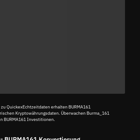
 zu QuickexEchtzeitdaten erhalten BURMA161
storischen Kryptowährungsdaten. Überwachen Burma_161
nen BURMA161 Investitionen.
u BURMA161 Konvertierung