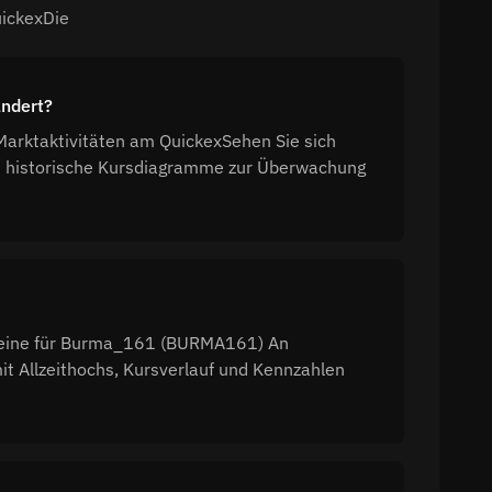
uickexDie
ändert?
rktaktivitäten am QuickexSehen Sie sich
d historische Kursdiagramme zur Überwachung
steine für Burma_161 (BURMA161) An
t Allzeithochs, Kursverlauf und Kennzahlen