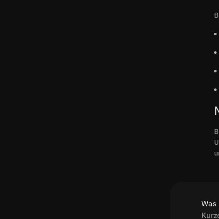
B
B
U
u
Was 
Kurz