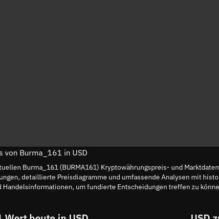
eis von Burma_161 in USD
ktuellen Burma_161 (BURMA161) Kryptowährungspreis- und Marktdaten
erungen, detaillierte Preisdiagramme und umfassende Analysen mit hi
d Handelsinformationen, um fundierte Entscheidungen treffen zu kön
Wert heute in USD
USD z