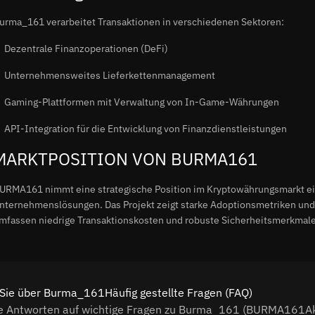
urma_161 verarbeitet Transaktionen in verschiedenen Sektoren:
Dezentrale Finanzoperationen (DeFi)
Unternehmensweites Lieferkettenmanagement
Gaming-Plattformen mit Verwaltung von In-Game-Währungen
API-Integration für die Entwicklung von Finanzdienstleistungen
MARKTPOSITION VON BURMA161
URMA161 nimmt eine strategische Position im Kryptowährungsmarkt ein.
nternehmenslösungen. Das Projekt zeigt starke Adoptionsmetriken u
mfassen niedrige Transaktionskosten und robuste Sicherheitsmerkmale
Sie über Burma_161Häufig gestellte Fragen (FAQ)
e Antworten auf wichtige Fragen zu Burma_161 (BURMA161Akt