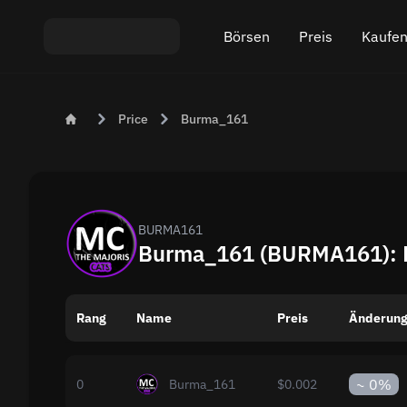
Börsen
Preis
Kaufen
Austausch ETH An USDT
Bitcoin (BTC) Preis
Krypt
Price
Burma_161
Austausch XMR An USDT
Ethereum (ETH) Prei
Krypt
Austausch BTC An USDT
Monero (XMR) Preis
Austausch ETH An BTC
Tether (USDT) Preis
BURMA161
Burma_161 (BURMA161): He
Austausch BTC An XMR
Alle Preise
Rang
Name
Beliebte Börsen
Preis
Änderung
Austausch nach Ländern
~
0%
0
Burma_161
$0.002