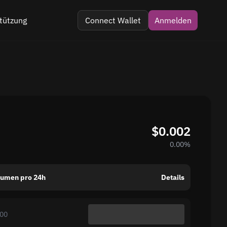
tützung
Connect Wallet
Anmelden
 im Telegramm
 Kommentar
$0.002
0.00%
lumen pro 24h
Details
.00