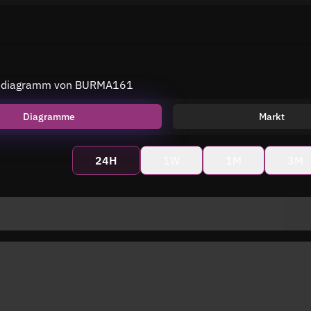
eisdiagramm von BURMA161
Diagramme
Markt
24H
1W
1M
3M