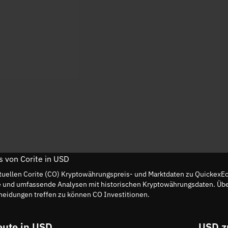
is von Corite in USD
tuellen Corite (CO) Kryptowährungspreis- und Marktdaten zu QuickexEch
 und umfassende Analysen mit historischen Kryptowährungsdaten. Üb
heidungen treffen zu können CO Investitionen.
eute in USD
USD z