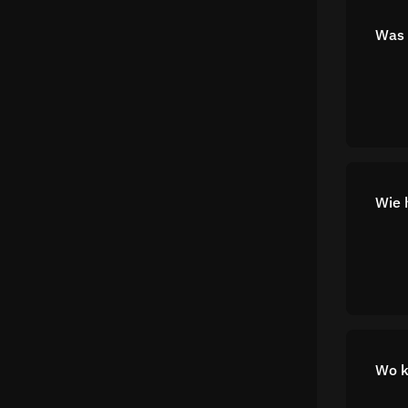
Was 
Wie 
Wo k