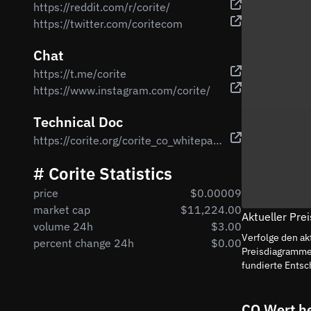
https://reddit.com/r/corite/
https://twitter.com/coritecom
Chat
https://t.me/corite
https://www.instagram.com/corite/
Technical Doc
https://corite.org/corite_co_whitepaper
# Corite Statistics
price
$0.00009
market cap
$11,224.00
Aktueller Pre
volume 24h
$3.00
Verfolge den ak
percent change 24h
$0.00
Preisdiagramme
fundierte Entsc
CO Wert h