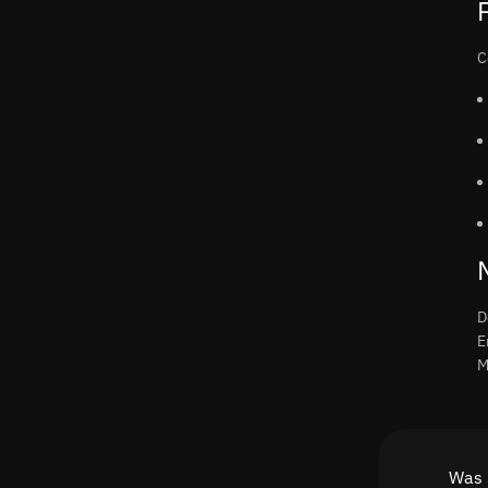
C
D
E
M
Was 