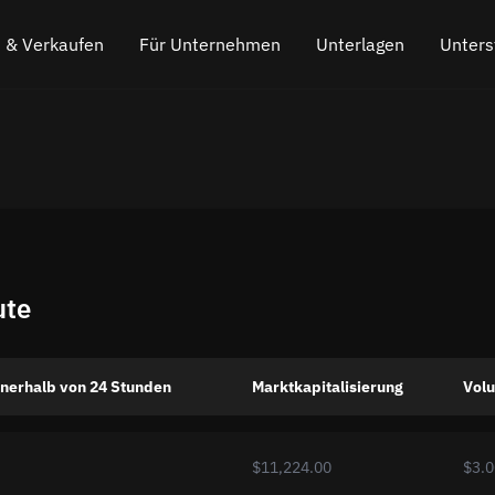
 & Verkaufen
Für Unternehmen
Unterlagen
Unters
o kaufen
Partnerprogramm
Häufig gestellte Fragen
Chatten Sie
s
o verkaufen
API für den Austausch
Der Blog
Online-Chat
Kryptowährungs-Austausch-Widget
So funktioniert es
Hinterlasse
Cashback
Fahrplan
ute
Cross Chain Swap
API-Dokumentation
Asset-Listing
nerhalb von 24 Stunden
Marktkapitalisierung
Vol
VIP-Status
$11,224.00
$3.0