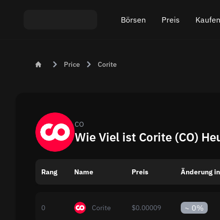
Börsen
Preis
Kaufen
Austausch ETH An USDT
Bitcoin (BTC) Preis
Krypt
Price
Corite
Austausch XMR An USDT
Ethereum (ETH) Prei
Krypt
Austausch BTC An USDT
Monero (XMR) Preis
Austausch ETH An BTC
Tether (USDT) Preis
CO
Wie Viel ist Corite (CO) He
Austausch BTC An XMR
Alle Preise
Rang
Name
Beliebte Börsen
Preis
Änderung in
Austausch nach Ländern
~
0%
0
Corite
$0.00009