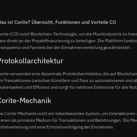
as ist Corite? Übersicht, Funktionen und Vorteile CO
orite (CO) nutzt Blockchain-Technologie, um die Musikindustrie zu tran
ans direkt an der Projektfinanzierung zu beteiligen. Die Plattform funkt
ransparenz und Fairness bei der Einnahmenverteilung gewährleistet.
Protokollarchitektur
orite verwendet eine dezentrale Protokollarchitektur, die auf Blockchai
m Transaktionen zwischen Künstlern und Fans zu automatisieren und abz
kalierbarkeit und Effizienz und sorgt für nahtlose Erlebnisse für alle Nut
Corite-Mechanik
ie Corite-Mechanik nutzt ein tokenbasiertes System, um Interaktionen a
ienen als primäres Medium für Transaktionen und Belohnungen. Die Me
ittelverteilung und eine Echtzeitverfolgung der Einnahmen.