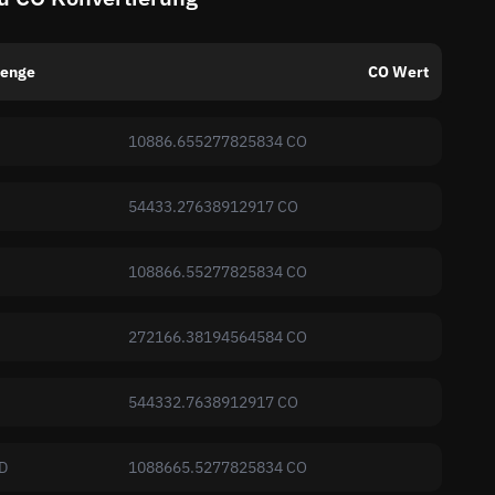
enge
CO Wert
10886.655277825834 CO
54433.27638912917 CO
108866.55277825834 CO
272166.38194564584 CO
544332.7638912917 CO
D
1088665.5277825834 CO