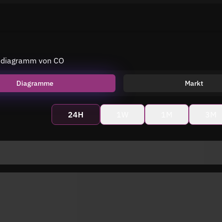
isdiagramm von CO
Diagramme
Markt
24H
1W
1M
3M