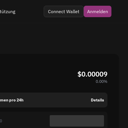
tützung
Connect Wallet
Anmelden
 im Telegramm
 Kommentar
$0.00009
0.00%
umen pro 24h
Details
0