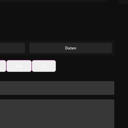
Daten
6M
1Y