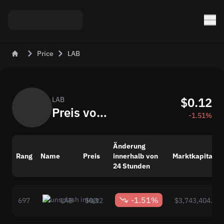
Price
LAB
$0.12
LAB
Preis von LAB (LAB)
-1.51%
Änderung
Rang
Name
Preis
innerhalb von
Marktkapitalisi
24 Stunden
-1.51%
697
LAB
$0.12
$3,743,404.00