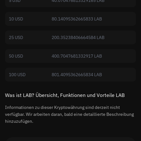
5 USD
40.070476813329165 LAB
10 USD
80.14095362665833 LAB
25 USD
200.35238406664584 LAB
50 USD
400.7047681332917 LAB
100 USD
801.4095362665834 LAB
Was ist LAB? Übersicht, Funktionen und Vorteile LAB
Informationen zu dieser Kryptowährung sind derzeit nicht
verfügbar. Wir arbeiten daran, bald eine detaillierte Beschreibung
hinzuzufügen.