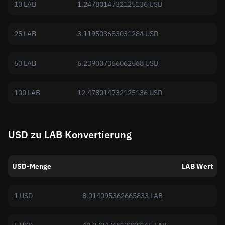
10 LAB
1.2478014732125136 USD
25 LAB
3.119503683031284 USD
50 LAB
6.239007366062568 USD
100 LAB
12.478014732125136 USD
USD zu LAB Konvertierung
USD-Menge
LAB Wert
1 USD
8.014095362665833 LAB