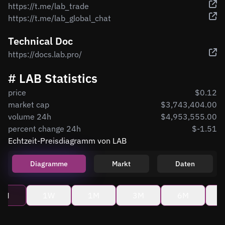
https://t.me/lab_trade
https://t.me/lab_global_chat
Technical Doc
https://docs.lab.pro/
# LAB Statistics
price
$0.12
market cap
$3,743,404.00
volume 24h
$4,953,555.00
percent change 24h
$-1.51
Echtzeit-Preisdiagramm von LAB
Diagramme
Markt
Daten
4H
1W
1M
3M
6M