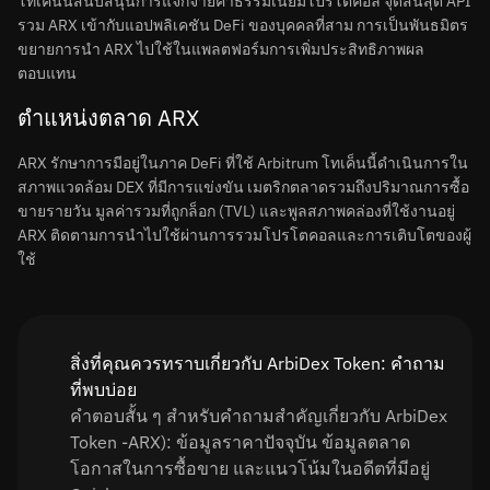
โทเค็นนี้สนับสนุนการแจกจ่ายค่าธรรมเนียมโปรโตคอล จุดสิ้นสุด API
รวม ARX เข้ากับแอปพลิเคชัน DeFi ของบุคคลที่สาม การเป็นพันธมิตร
ขยายการนำ ARX ไปใช้ในแพลตฟอร์มการเพิ่มประสิทธิภาพผล
ตอบแทน
ตำแหน่งตลาด ARX
ARX รักษาการมีอยู่ในภาค DeFi ที่ใช้ Arbitrum โทเค็นนี้ดำเนินการใน
สภาพแวดล้อม DEX ที่มีการแข่งขัน เมตริกตลาดรวมถึงปริมาณการซื้อ
ขายรายวัน มูลค่ารวมที่ถูกล็อก (TVL) และพูลสภาพคล่องที่ใช้งานอยู่
ARX ติดตามการนำไปใช้ผ่านการรวมโปรโตคอลและการเติบโตของผู้
ใช้
สิ่งที่คุณควรทราบเกี่ยวกับ ArbiDex Token: คำถาม
ที่พบบ่อย
คำตอบสั้น ๆ สำหรับคำถามสำคัญเกี่ยวกับ ArbiDex
Token -ARX): ข้อมูลราคาปัจจุบัน ข้อมูลตลาด
โอกาสในการซื้อขาย และแนวโน้มในอดีตที่มีอยู่