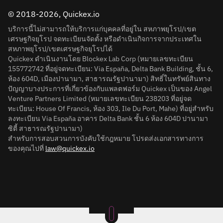
© 2018-2026, Quickex.io
บริการนี้ไม่สามารถให้บริการแก่บุคคลที่อยู่ใน สหภาพยุโรป/เขต
เศรษฐกิจยุโรป จดทะเบียนจัดตั้ง หรือดำเนินกิจการจากประเทศใน
สหภาพยุโรป/เขตเศรษฐกิจยุโรปได้
Quickex ดำเนินงานโดย Blockex Lab Corp (หมายเลขทะเบียน
155772742 ที่อยู่จดทะเบียน: Via España, Delta Bank Building, ชั้น 6,
ห้อง 604D, เมืองปานามา, สาธารณรัฐปานามา) สิทธิ์ในทรัพย์สินทาง
ปัญญาบางประการที่เกี่ยวข้องกับแพลตฟอร์ม Quickex เป็นของ Angel
Venture Partners Limited (หมายเลขทะเบียน 238203 ที่อยู่จด
ทะเบียน: House Of Francis, ห้อง 303, Ile Du Port, Mahe) ที่อยู่สำหรับ
ลงทะเบียน Via España อาคาร Delta Bank ชั้น 6 ห้อง 604D ปานามา
ซิตี้ สาธารณรัฐปานามา)
สำหรับการสอบสวนการบังคับใช้กฎหมาย โปรดส่งเอกสารทางการ
ของคุณไปที่
law@quickex.io