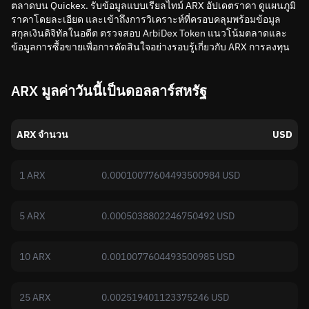
ตลาดบน Quickex. รับข้อมูลแบบเรียลไทม์ ARX อัปเดตราคา ดูแผนภูมิ
ราคาโดยละเอียด และเข้าถึงการวิเคราะห์ที่ครอบคลุมพร้อมข้อมูล
สกุลเงินดิจิทัลในอดีต ตรวจสอบ ArbiDex Token แนวโน้มตลาดและ
ข้อมูลการซื้อขายเพื่อการตัดสินใจอย่างรอบรู้เกี่ยวกับ ARX การลงทุน
ARX มูลค่าวันนี้เป็นดอลลาร์สหรัฐ
ARX จำนวน
USD
1 ARX
0.00010077604493500984 USD
5 ARX
0.0005038802246750492 USD
10 ARX
0.0010077604493500985 USD
25 ARX
0.002519401123375246 USD