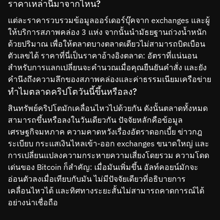
ราคาเหล่านี้มาจากไหน?
แต่ละราคารวบรวมข้อมูลออร์เดอร์บุ๊คจาก exchanges และผู้
ให้บริการสภาพคล่อง 3 แห่ง จากนั้นนำมัธยฐานถ่วงน้ำหนัก
ด้วยปริมาณ เพื่อให้ตลาดบางตลาดเดียวไม่สามารถบิดเบือน
ตัวเลขได้ ราคาที่นี่เป็นราคาอ้างอิงตลาด: อัตราที่แน่นอน
สำหรับการแลกเปลี่ยนจะคำนวณเมื่อคุณยืนยันคำสั่ง และยัง
คำนึงถึงความลึกของสภาพคล่องและค่าธรรมเนียมเครือข่าย
ทำไมตลาดคริปโตวันนี้ขึ้นหรือลง?
สินทรัพย์คริปโตมักเคลื่อนไหวไปด้วยกัน ดังนั้นตลาดทั้งหมด
สามารถขึ้นหรือลงในวันเดียวกัน ปัจจัยหลักคือข้อมูล
เศรษฐกิจมหภาค ความคาดหวังเรื่องอัตราดอกเบี้ย ข่าวกฎ
ระเบียบ กระแสเงินไหลเข้า-ออก exchanges ขนาดใหญ่ และ
การเปลี่ยนแปลงความกระหายความเสี่ยงโดยรวม ความโดด
เด่นของ Bitcoin ก็สำคัญ: เมื่อมันเพิ่มขึ้น อัลท์คอยน์มักจะ
อ่อนตัวลงเมื่อเทียบกับมัน ไม่มีปัจจัยเดียวที่อธิบายการ
เคลื่อนไหวได้ และทิศทางระยะสั้นไม่สามารถคาดการณ์ได้
อย่างน่าเชื่อถือ