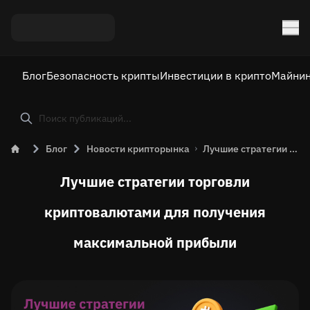
Блог
Безопасность крипты
Инвестиции в крипто
Майнин
Блог
Новости крипторынка
Лучшие стратегии торговли криптовалютами для получения максимальной прибыли
Лучшие стратегии торговли
криптовалютами для получения
максимальной прибыли