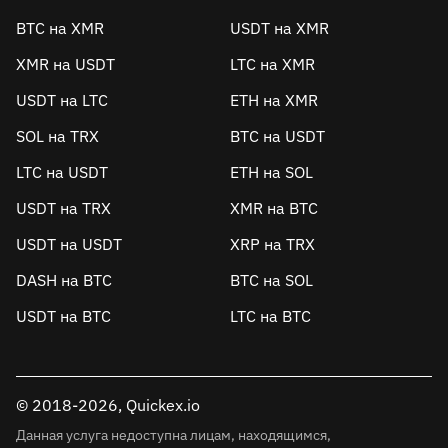
BTC на XMR
USDT на XMR
XMR на USDT
LTC на XMR
USDT на LTC
ETH на XMR
SOL на TRX
BTC на USDT
LTC на USDT
ETH на SOL
USDT на TRX
XMR на BTC
USDT на USDT
XRP на TRX
DASH на BTC
BTC на SOL
USDT на BTC
LTC на BTC
© 2018-2026, Quickex.io
Данная услуга недоступна лицам, находящимся,