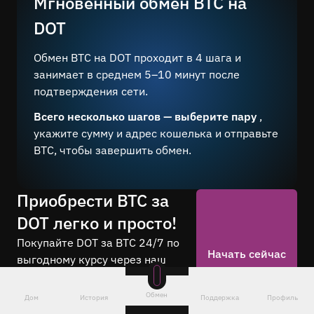
Мгновенный обмен BTC на
DOT
Обмен BTC на DOT проходит в 4 шага и
занимает в среднем 5–10 минут после
подтверждения сети.
Всего несколько шагов — выберите пару
,
укажите сумму и адрес кошелька и отправьте
BTC, чтобы завершить обмен.
Приобрести BTC за
DOT легко и просто!
Покупайте DOT за BTC 24/7 по
Начать сейчас
выгодному курсу через наш
онлайн-сервис. Совершайте
анонимный обмен без
Обмен
Дом
История
Поддержка
Профиль
регистрации.