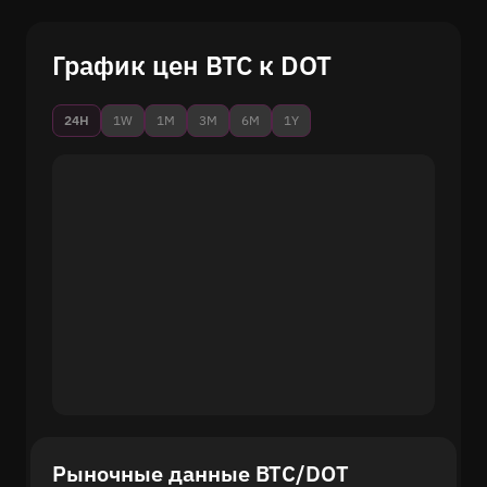
График цен BTC к DOT
24H
1W
1M
3M
6M
1Y
Рыночные данные BTC/DOT