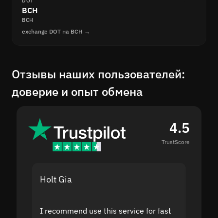
DOT
BCH
BCH
exchange DOT на BCH →
Отзывы наших пользователей:
доверие и опыт обмена
4.5
TrustScore
Holt Gia
Shanti
I recommend use this service for fast
I acci