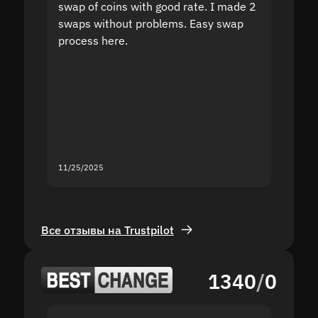
swap of coins with good rate. I made 2
to the
swaps without problems. Easy swap
swap a
process here.
suppor
the sit
proof I
second
mistak
you fo
servic
11/25/2025
11/18/2
Все отзывы на Trustpilot
1340
/
0