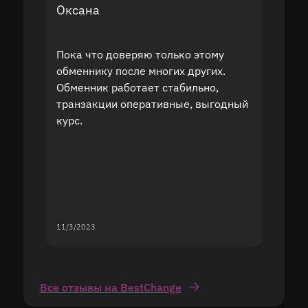
Оксана
Дмит
Пока что доверяю только этому
После
обменнику после многих других.
польз
Обменник работает стабильно,
долла
транзакции оперативные, выгодный
курс 
курс.
служб
11/3/2023
11/2/20
Все отзывы на BestChange