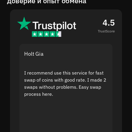
доверие и опыт обмена
4.5
TrustScore
Holt Gia
Shanti
I recommend use this service for fast
I acci
swap of coins with good rate. I made 2
to the
swaps without problems. Easy swap
swap a
process here.
suppor
the sit
proof I
second
mistak
you fo