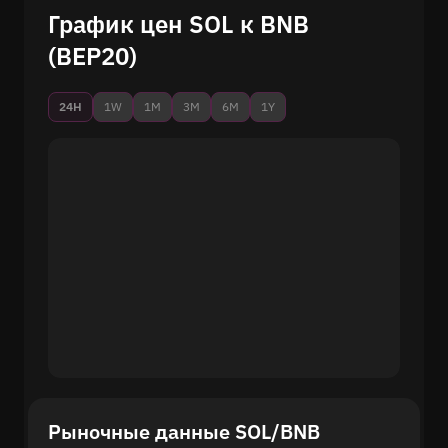
График цен SOL к BNB
(BEP20)
24H
1W
1M
3M
6M
1Y
Рыночные данные SOL/BNB