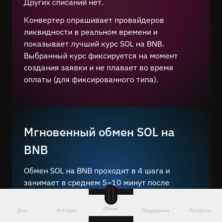
Других списаний нет.
Конвертер опрашивает провайдеров
ликвидности в реальном времени и
показывает лучший курс SOL на BNB.
Выбранный курс фиксируется на момент
создания заявки и не плавает во время
оплаты (для фиксированного типа).
Мгновенный обмен SOL на
BNB
Обмен SOL на BNB проходит в 4 шага и
занимает в среднем 5–10 минут после
подтверждения сети.
Обмен
Всего несколько шагов — выберите пару
,
Дом
История
Поддержка
Профиль