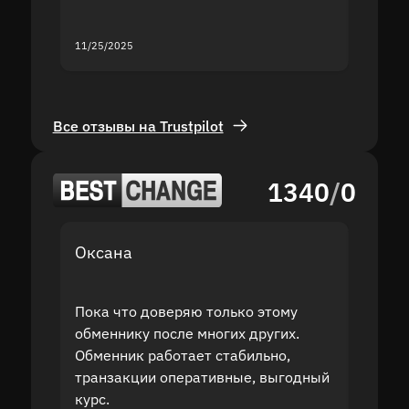
servic
11/25/2025
11/18/2
Все отзывы на Trustpilot
1340
/
0
Оксана
Дмит
Пока что доверяю только этому
После
обменнику после многих других.
польз
Обменник работает стабильно,
долла
транзакции оперативные, выгодный
курс 
курс.
служб