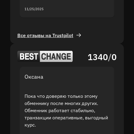
11/25/2025
11/18/2
Все отзывы на Trustpilot
1340
/
0
Оксана
Дмит
Пока что доверяю только этому
После
обменнику после многих других.
польз
Обменник работает стабильно,
долла
транзакции оперативные, выгодный
курс 
курс.
служб