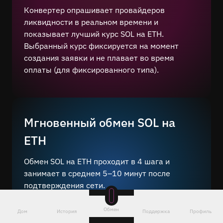
Конвертер опрашивает провайдеров
ликвидности в реальном времени и
показывает лучший курс SOL на ETH.
Выбранный курс фиксируется на момент
создания заявки и не плавает во время
оплаты (для фиксированного типа).
Мгновенный обмен SOL на
ETH
Обмен SOL на ETH проходит в 4 шага и
занимает в среднем 5–10 минут после
подтверждения сети.
Всего несколько шагов — выберите пару
,
Обмен
Дом
История
Поддержка
Профиль
укажите сумму и адрес кошелька и отправьте