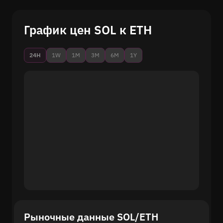
График цен SOL к ETH
24H
1W
1M
3M
6M
1Y
Рыночные данные SOL/ETH