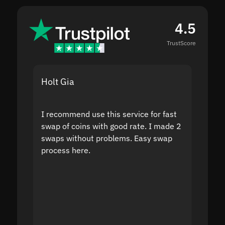
4.5
TrustScore
Holt Gia
Shanti
I recommend use this service for fast
I acci
swap of coins with good rate. I made 2
to the
swaps without problems. Easy swap
swap a
process here.
suppor
the sit
proof I
second
mistak
you fo
servic