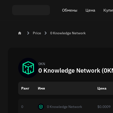
Обмены
Цена
Купи
Обмен ETH на USDT
Цена Bitcoin (BTC)
Купить
Price
0 Knowledge Network
Обмен XMR на USDT
Цена Ethereum (ET
Продат
Обмен BTC на USDT
Цена Monero (XMR
Обмен ETH на BTC
Цена Tether (USDT)
0KN
0 Knowledge Network (0K
Обмен BTC на XMR
Все цены
Ранг
Имя
Популярные обмены
Цена
Обмен по странам
0
0 Knowledge Network
$0.0009
Приватный обмен