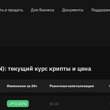
ть и продать
Для бизнеса
Документы
Поддерж
 криптовалюту
Партнёрская программа
FAQ
Чат в Teleg
H)
ь криптовалюту
API для обмена
Блог
Онлайн-чат
)
Виджет для обмена
Как это работает
Оставить о
Кэшбэк
Roadmap
N): текущий курс крипты и цена
Обмен кроссчейн-цепочками
Документация API
Листинг активов
Изменение за 24ч
Рыночная капитализация
VIP статус
0.40%
$0.00