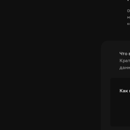
0
м
к
Что 
Крат
данн
Как 