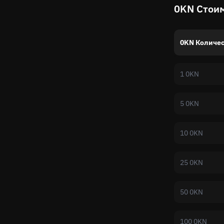
0KN Стоим
0KN Количес
1 0KN
5 0KN
10 0KN
25 0KN
50 0KN
100 0KN