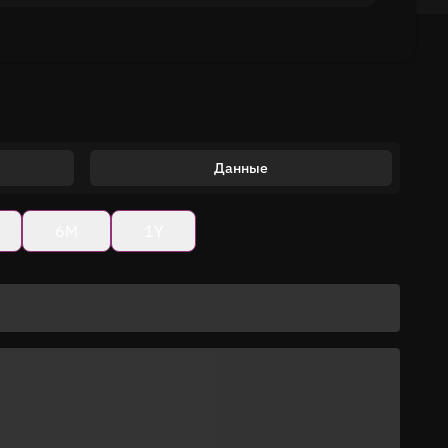
Данные
6M
1Y