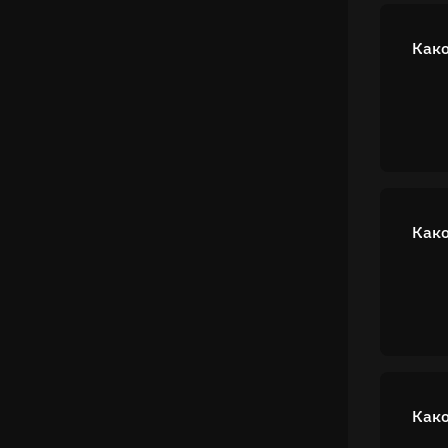
Како
Како
Како