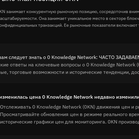
KN занимает конкурентную рыночную позицию, сосредоточив вним
асштабируемости. Она занимает уникальное место в секторе блок
онфиденциальных транзакций. Ее рыночные показатели включают т
вам следует знать о 0 Knowledge Network: ЧАСТО ЗАДАВ
кие ответы на ключевые вопросы о 0 Knowledge Network 
ые, торговые возможности и исторические тенденции, дос
изменилась цена 0 Knowledge Network недавно изменил
Отслеживать 0 Knowledge Network (0KN) движения цен и р
Просматривайте обновления цен в режиме реального вре
исторические графики цен для мониторинга. 0KN произво