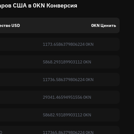
ров США в 0KN Конверсия
ество USD
0KN Ценить
1173.6586379806224 0KN
5868.293189903112 0KN
11736.586379806224 0KN
29341.46594951556 0KN
58682.93189903112 0KN
D
117365.86379806224 0KN