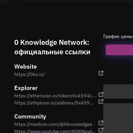
График цены
0 Knowledge Network:
официальные ссылки
Website
https://0kn.io/
Explorer
https://etherscan.io/token/0x4594cffbfc09bc5e7ecf1c2e1c1e24f0f7d29036
https://ethplorer.io/address/0x4594CFfbFc09BC5e7eCF1C2e1C1e24F0f7D29036
Community
https://medium.com/@0knowledgee
https://www.youtube.com/@0KNowledgeNetwork