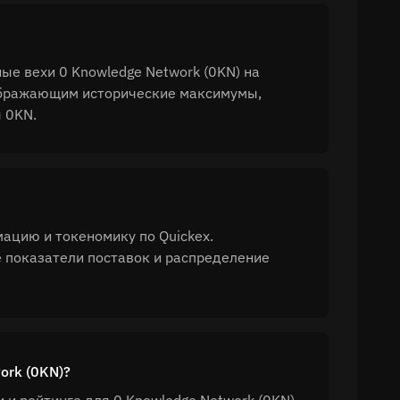
ые вехи 0 Knowledge Network (0KN) на
тображающим исторические максимумы,
 0KN.
мацию и токеномику по Quickex.
 показатели поставок и распределение
ork (0KN)?