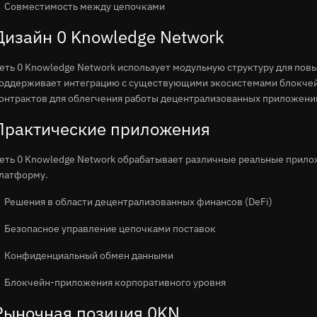
Совместимость между цепочками
Дизайн 0 Knowledge Network
еть 0 Knowledge Network использует модульную структуру для по
оддерживает интеграцию с существующими экосистемами блокчей
онтрактов для облегчения работы децентрализованных приложени
Практические приложения
еть 0 Knowledge Network обрабатывает различные реальные прил
латформу.
Решения в области децентрализованных финансов (DeFi)
Безопасное управление цепочками поставок
Конфиденциальный обмен данными
Блокчейн-приложения корпоративного уровня
Рыночная позиция 0KN