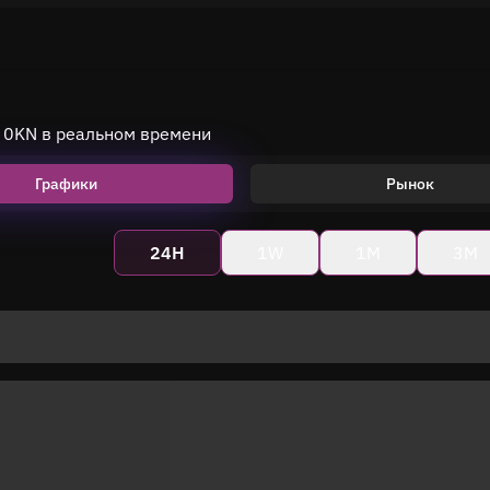
 0KN в реальном времени
Графики
Рынок
24H
1W
1M
3M