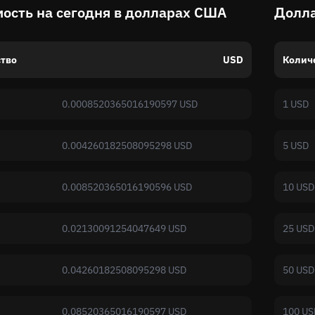
ость на сегодня в долларах США
Долла
тво
USD
Колич
0.0008520365016190597 USD
1 USD
0.004260182508095298 USD
5 USD
0.008520365016190596 USD
10 USD
0.02130091254047649 USD
25 USD
0.04260182508095298 USD
50 USD
0.08520365016190597 USD
100 US