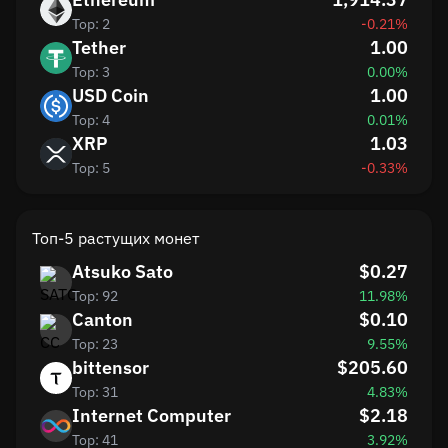
Top: 2
-0.21%
Tether
1.00
Top: 3
0.00%
USD Coin
1.00
Top: 4
0.01%
XRP
1.03
Top: 5
-0.33%
Топ-5 растущих монет
Atsuko Sato
$0.27
Top: 92
11.98%
Canton
$0.10
Top: 23
9.55%
bittensor
$205.60
Top: 31
4.83%
Internet Computer
$2.18
Top: 41
3.92%