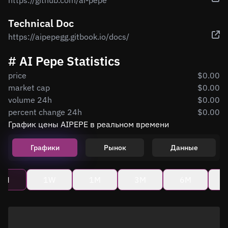
https://github.com/ai-pepe
Technical Doc
https://aipepegg.gitbook.io/docs/
# AI Pepe Statistics
price
$0.00
market cap
$0.00
volume 24h
$0.00
percent change 24h
$0.00
График цены AIPEPE в реальном времени
Графики
Рынок
Данные
4H
1W
1M
3M
6M