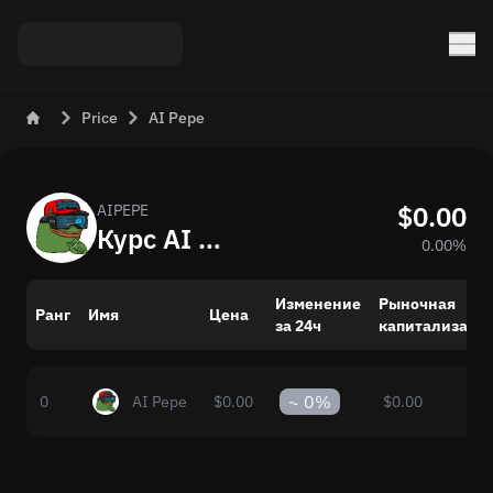
Price
AI Pepe
$0.00
AIPEPE
Курс AI Pepe (AIPEPE) на USD сегодня
0.00%
Изменение
Рыночная
Ранг
Имя
Цена
за 24ч
капитализаци
~
0%
0
AI Pepe
$0.00
$0.00