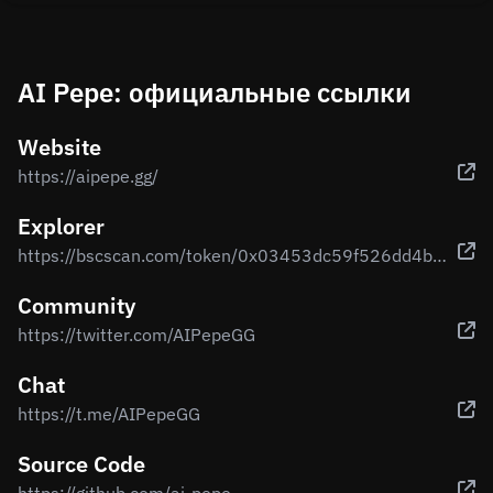
AI Pepe: официальные ссылки
Website
https://aipepe.gg/
Explorer
https://bscscan.com/token/0x03453dc59f526dd4bffa65940e73e10e0c295c20
Community
https://twitter.com/AIPepeGG
Chat
https://t.me/AIPepeGG
Source Code