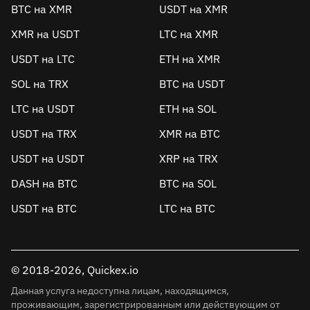
BTC на XMR
USDT на XMR
XMR на USDT
LTC на XMR
USDT на LTC
ETH на XMR
SOL на TRX
BTC на USDT
LTC на USDT
ETH на SOL
USDT на TRX
XMR на BTC
USDT на USDT
XRP на TRX
DASH на BTC
BTC на SOL
USDT на BTC
LTC на BTC
© 2018-2026, Quickex.io
Данная услуга недоступна лицам, находящимся,
проживающим, зарегистрированным или действующим от