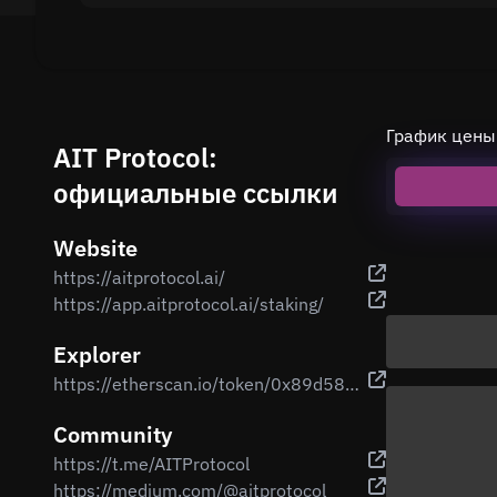
График цены
AIT Protocol:
официальные ссылки
Website
https://aitprotocol.ai/
https://app.aitprotocol.ai/staking/
Explorer
https://etherscan.io/token/0x89d584A1EDB3A70B3B07963F9A3eA5399E38b136
Community
https://t.me/AITProtocol
https://medium.com/@aitprotocol