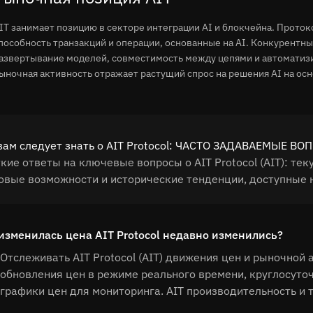
IT занимает позицию в секторе интеграции AI и блокчейна. Прот
пособность транзакций и операции, основанные на AI. Конкурент
азвертывание моделей, совместимость между цепями и автоматиз
ыночная активность отражает растущий спрос на решения AI на ос
вам следует знать о AIT Protocol: ЧАСТО ЗАДАВАЕМЫЕ В
кие ответы на ключевые вопросы о AIT Protocol (AIT): т
овые возможности и исторические тенденции, доступные н
изменилась цена AIT Protocol недавно изменились?
Отслеживать AIT Protocol (AIT) движения цен и рыночной 
обновления цен в режиме реального времени, круглосуто
графики цен для мониторинга. AIT производительность и 