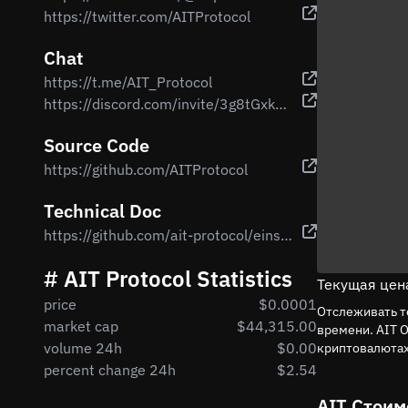
https://twitter.com/AITProtocol
Chat
https://t.me/AIT_Protocol
https://discord.com/invite/3g8tGxk7Cw
Source Code
https://github.com/AITProtocol
Technical Doc
https://github.com/ait-protocol/einstein-ait-prod
# AIT Protocol Statistics
Текущая цена
price
$0.0001
Отслеживать т
market cap
$44,315.00
времени. AIT 
volume 24h
$0.00
криптовалютах
percent change 24h
$2.54
AIT Стоим