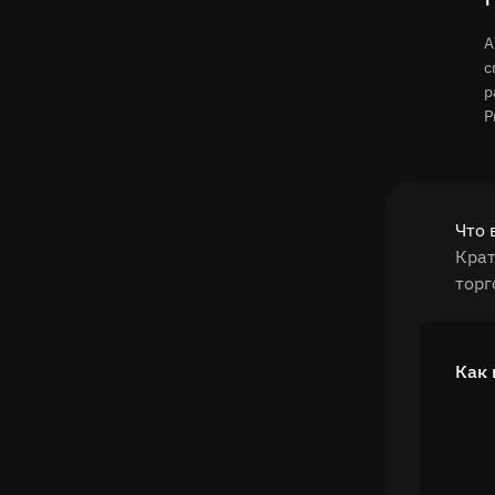
A
с
р
Р
Что 
Крат
торг
Как 