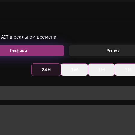
 AIT в реальном времени
Графики
Рынок
24H
1W
1M
3M