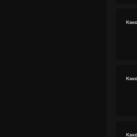
Како
Како
Како