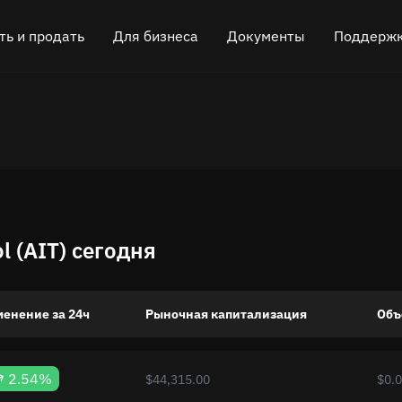
ть и продать
Для бизнеса
Документы
Поддерж
 криптовалюту
Партнёрская программа
FAQ
Чат в Teleg
H)
ь криптовалюту
API для обмена
Блог
Онлайн-чат
)
Виджет для обмена
Как это работает
Оставить о
Кэшбэк
Roadmap
l (AIT) сегодня
Обмен кроссчейн-цепочками
Документация API
Листинг активов
менение за 24ч
Рыночная капитализация
Объ
VIP статус
2.54%
$44,315.00
$0.