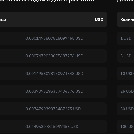
тво
USD
Колич
0.0001495807815097455 USD
1 USD
0.0007479039075487274 USD
5 USD
0.0014958078150974548 USD
10 USD
0.0037395195377436376 USD
25 USD
0.007479039075487275 USD
50 USD
0.01495807815097455 USD
100 US