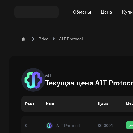
Обмены
Цена
Купи
Обмен ETH на USDT
Цена Bitcoin (BTC)
Купить
Price
AIT Protocol
Обмен XMR на USDT
Цена Ethereum (ET
Продат
Обмен BTC на USDT
Цена Monero (XMR
Обмен ETH на BTC
Цена Tether (USDT)
AIT
Текущая цена AIT Protoco
Обмен BTC на XMR
Все цены
Ранг
Имя
Популярные обмены
Цена
Из
Обмен по странам
0
AIT Protocol
$0.0001
Приватный обмен