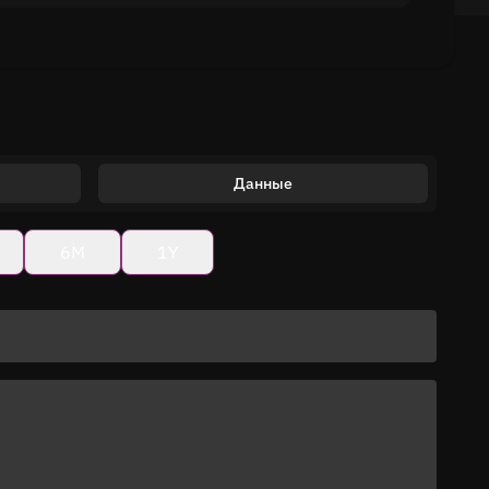
Данные
6M
1Y