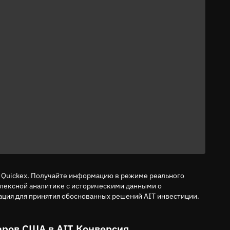
о Quickex. Получайте информацию в режиме реального
плексной аналитике с историческими данными о
ация для принятия обоснованных решений AIT инвестиции.
ров США в AIT Конверсия