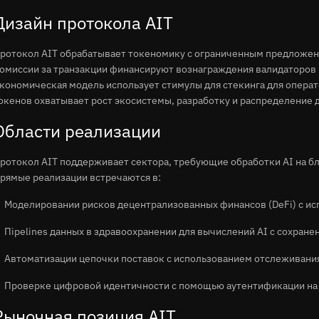
Дизайн протокола AIT
ротокол AIT обрабатывает токеномику с ограниченным предложен
омиссии за транзакции финансируют вознаграждения валидаторов
кономическая модель использует стимулы для стекинга для операт
окенов охватывает рост экосистемы, разработку и распределение 
Области реализации
ротокол AIT поддерживает сектора, требующие обработки AI на б
рямые реализации встречаются в:
Моделировании рисков децентрализованных финансов (DeFi) с ис
Пipelines данных в здравоохранении для вычислений AI с сохра
Автоматизации цепочки поставок с использованием отслеживания
Проверке цифровой идентичности с помощью аутентификации на 
Рыночная позиция AIT