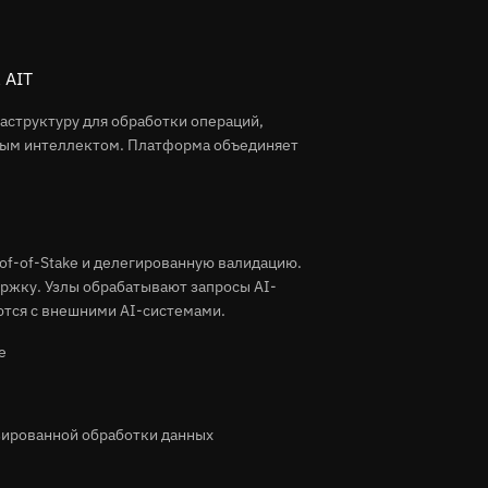
 AIT
аструктуру для обработки операций,
нным интеллектом. Платформа объединяет
of-of-Stake и делегированную валидацию.
ржку. Узлы обрабатывают запросы AI-
ются с внешними AI-системами.
е
зированной обработки данных