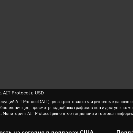
 AIT Protocol в USD
екущий AIT Protocol (AIT) цена криптовалюты и рыночные данные 
Обновления цен, просмотр подробных графиков цен и доступ к ком
. Мониторинг AIT Protocol рыночные тенденции и торговая информ
ость на сегодня в долларах США
Долла