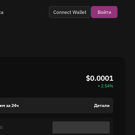
ка
Connect Wallet
Войти
ram
тзыв
$0.0001
+ 2.54%
ем за 24ч
Детали
00