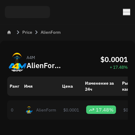
Price
AlienForm
$0.0001
A4M
AlienForm (A4M) — курс и динамика за сегодня
+ 17.48%
Изменение за
Рыно
Ранг
Имя
Цена
24ч
капит
17.48%
0
AlienForm
$0.0001
$0.00