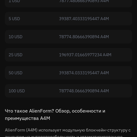
1 USD
7877.480666390893 A4M
5 USD
39387.40333195447 A4M
10 USD
78774.80666390894 A4M
25 USD
196937.01665977234 A4M
50 USD
393874.0333195447 A4M
100 USD
787748.0666390894 A4M
Что такое AlienForm? Обзор, особенности и
преимущества A4M
AlienForm (A4M) использует модульную блокчейн-структуру с
акцентом на интероперабельность и автоматизированное