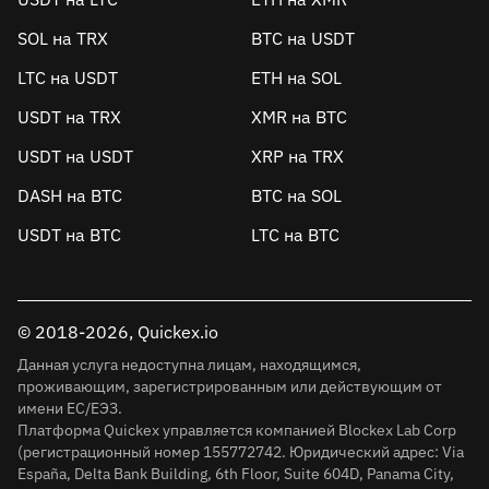
SOL на TRX
BTC на USDT
LTC на USDT
ETH на SOL
USDT на TRX
XMR на BTC
USDT на USDT
XRP на TRX
DASH на BTC
BTC на SOL
USDT на BTC
LTC на BTC
© 2018-2026, Quickex.io
Данная услуга недоступна лицам, находящимся,
проживающим, зарегистрированным или действующим от
имени ЕС/ЕЭЗ.
Платформа Quickex управляется компанией Blockex Lab Corp
(регистрационный номер 155772742. Юридический адрес: Via
España, Delta Bank Building, 6th Floor, Suite 604D, Panama City,