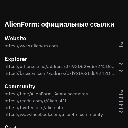
AlienForm: официальные ссылки
Website
https://www.alien4m.com
Explorer
https://etherscan.io/address/0xf92D62Ed69242D655E685C96B98f32F1409c3262
https://bscscan.com/address/0xf92D62Ed69242D655E685C96B98f32F1409c3262
Community
https://t.me/AlienForm_Announcements
https://reddit.com/r/Alien_4M
https://twitter.com/alien_4m
https://www.facebook.com/alien4m.community
Chat