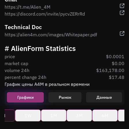
https://t.me/Alien_4M
https://discord.com/invite/pycvZERrRd
Technical Doc
https://alien4m.com/images/Whitepaper.pdf
# AlienForm Statistics
price
$0.0001
market cap
$0.00
volume 24h
$163,178.00
percent change 24h
$17.48
График цены A4M в реальном времени
Графики
Рынок
Данные
4H
1W
1M
3M
6M