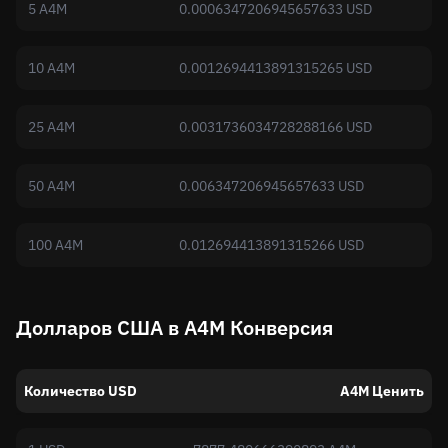
5 A4M
0.0006347206945657633 USD
10 A4M
0.0012694413891315265 USD
25 A4M
0.0031736034728288166 USD
50 A4M
0.006347206945657633 USD
100 A4M
0.012694413891315266 USD
Долларов США в A4M Конверсия
Количество USD
A4M Ценить