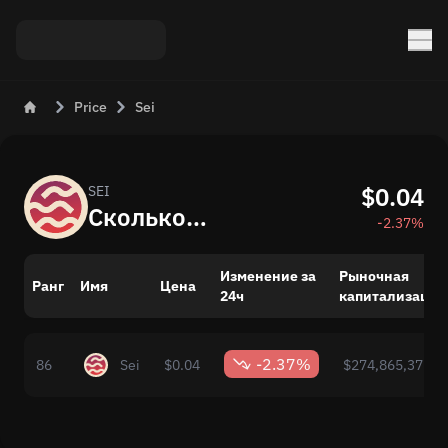
Price
Sei
$0.04
SEI
Сколько стоит Sei (SEI) сегодня
-2.37%
Изменение за
Рыночная
Ранг
Имя
Цена
24ч
капитализация
-2.37%
86
Sei
$0.04
$274,865,372.0