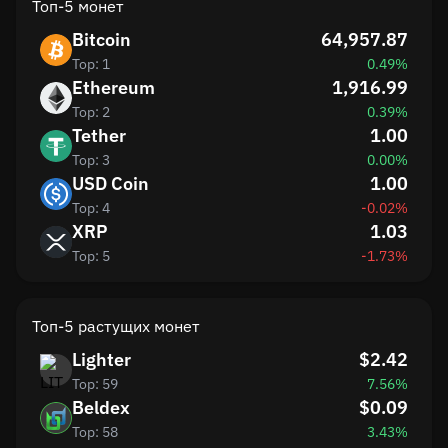
Топ-5 монет
Bitcoin
64,957.87
Top: 1
0.49%
Ethereum
1,916.99
Top: 2
0.39%
Tether
1.00
Top: 3
0.00%
USD Coin
1.00
Top: 4
-0.02%
XRP
1.03
Top: 5
-1.73%
Топ-5 растущих монет
Lighter
$2.42
Top: 59
7.56%
Beldex
$0.09
Top: 58
3.43%