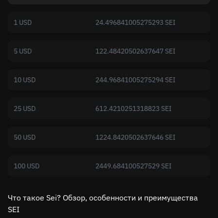
1 USD
24.496841005275293 SEI
5 USD
122.48420502637647 SEI
10 USD
244.96841005275294 SEI
25 USD
612.4210251318823 SEI
50 USD
1224.8420502637646 SEI
100 USD
2449.684100527529 SEI
Что такое Sei? Обзор, особенности и преимущества
SEI