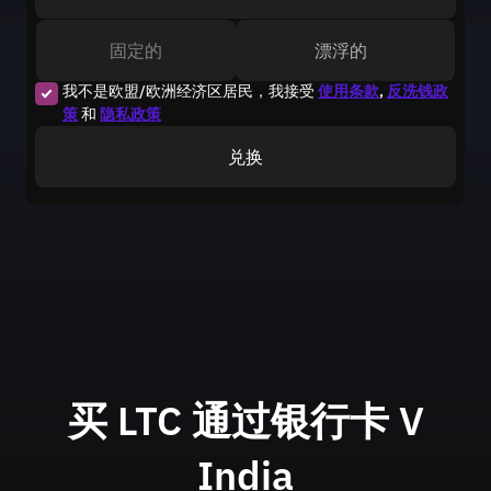
固定的
漂浮的
我不是欧盟/欧洲经济区居民，我接受
使用条款
,
反洗钱政
策
和
隐私政策
兑换
买 LTC 通过银行卡
V
India