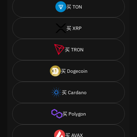
买 TON
买 XRP
买 TRON
买 Dogecoin
买 Cardano
买 Polygon
买 AVAX