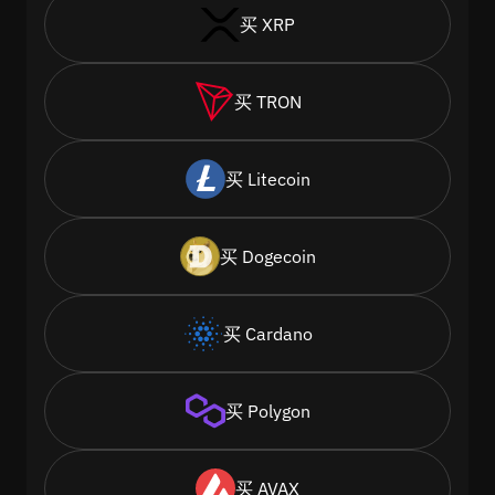
买 XRP
买 TRON
买 Litecoin
买 Dogecoin
买 Cardano
买 Polygon
买 AVAX