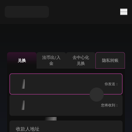
法币出/入
去中心化
兑换
隐私转账
金
兑换
你发送：
您将收到：
收款人地址