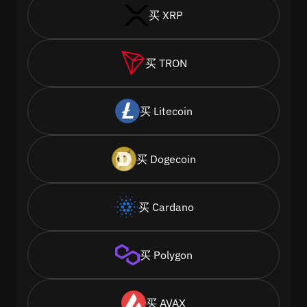
买 XRP
买 TRON
买 Litecoin
买 Dogecoin
买 Cardano
买 Polygon
买 AVAX