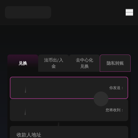
法币出/入
去中心化
兑换
隐私转账
金
兑换
你发送：
您将收到：
收款人地址