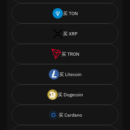
买 TON
买 XRP
买 TRON
买 Litecoin
买 Dogecoin
买 Cardano