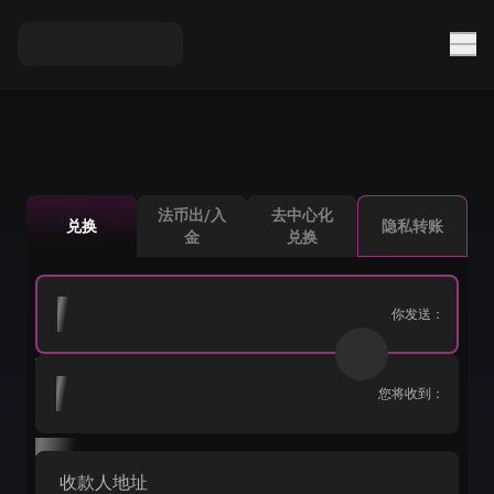
法币出/入
去中心化
兑换
隐私转账
金
兑换
你发送：
您将收到：
收款人地址