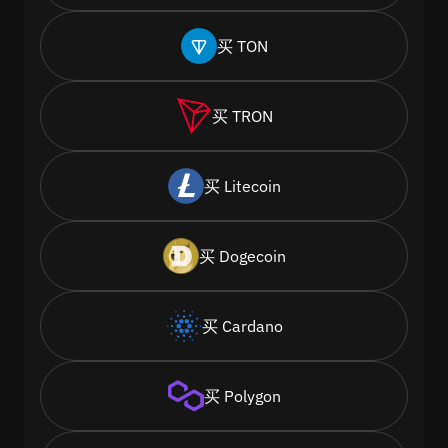
买 TON
买 TRON
买 Litecoin
买 Dogecoin
买 Cardano
买 Polygon