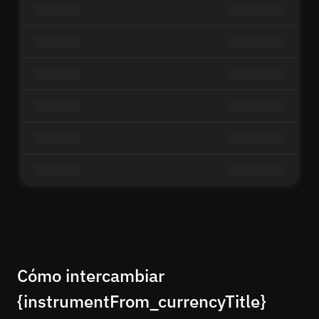
Cómo intercambiar
{instrumentFrom_currencyTitle}