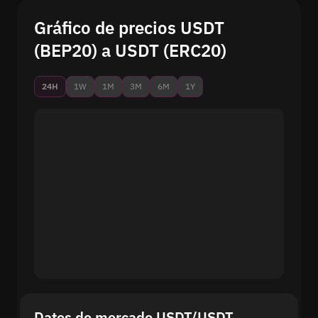
Gráfico de precios USDT
(BEP20) a USDT (ERC20)
24H
1W
1M
3M
6M
1Y
Datos de mercado USDT/USDT