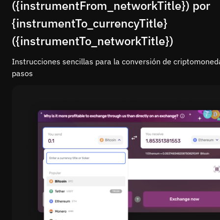
({instrumentFrom_networkTitle}) por
{instrumentTo_currencyTitle}
({instrumentTo_networkTitle})
Instrucciones sencillas para la conversión de criptomoned
pasos