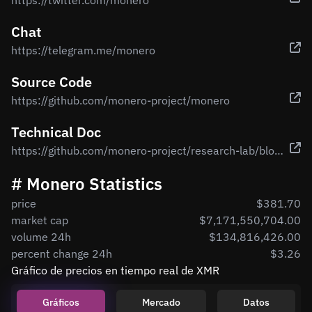
https://twitter.com/monero
Chat
https://telegram.me/monero
Source Code
https://github.com/monero-project/monero
Technical Doc
https://github.com/monero-project/research-lab/blob/master/whitepaper/whitepaper.pdf
# Monero Statistics
price
$381.70
market cap
$7,171,550,704.00
volume 24h
$134,816,426.00
percent change 24h
$3.26
Gráfico de precios en tiempo real de XMR
Gráficos
Mercado
Datos