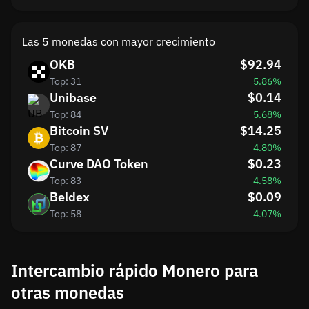
Las 5 monedas con mayor crecimiento
OKB
$92.94
Top: 31
5.86%
Unibase
$0.14
Top: 84
5.68%
Bitcoin SV
$14.25
Top: 87
4.80%
Curve DAO Token
$0.23
Top: 83
4.58%
Beldex
$0.09
Top: 58
4.07%
Intercambio rápido Monero para
otras monedas