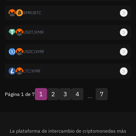
XMR
/
BTC
USDT
/
XMR
USDC
/
XMR
LTC
/
XMR
1
2
3
4
7
Página 1 de 7
...
La plataforma de intercambio de criptomonedas más