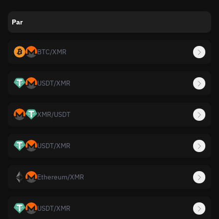
Par
BTC
/
XMR
USDT
/
XMR
XMR
/
USDT
USDT
/
XMR
Ethereum
/
XMR
USDT
/
XMR