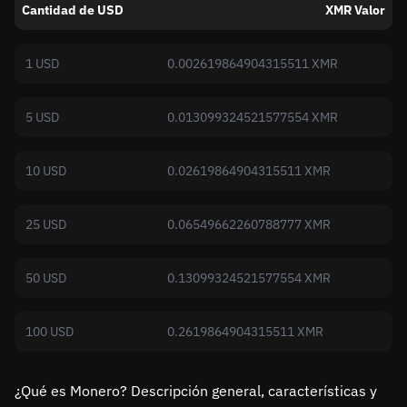
Cantidad de USD
XMR Valor
1 USD
0.002619864904315511 XMR
5 USD
0.013099324521577554 XMR
10 USD
0.02619864904315511 XMR
25 USD
0.06549662260788777 XMR
50 USD
0.13099324521577554 XMR
100 USD
0.2619864904315511 XMR
¿Qué es Monero? Descripción general, características y