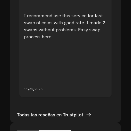
I recommend use this service for fast
I acci
swap of coins with good rate. I made 2
to the
swaps without problems. Easy swap
swap a
process here.
suppor
the sit
proof I
second
mistak
you fo
servic
11/25/2025
11/18/2
Todas las reseñas en Trustpilot