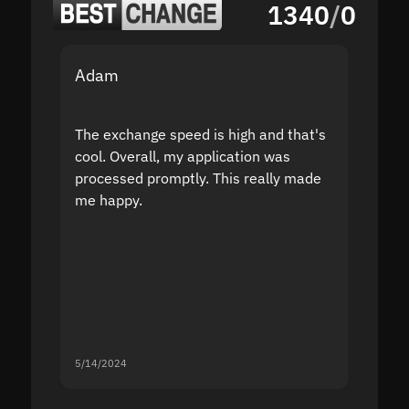
1340
/
0
Adam
Yakov
The exchange speed is high and that's
Fast a
cool. Overall, my application was
high r
processed promptly. This really made
proble
me happy.
5/14/2024
5/13/20