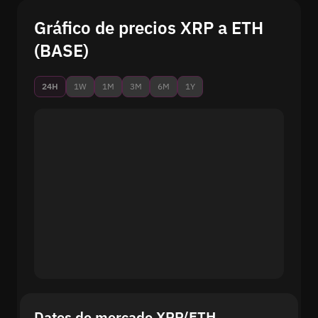
Gráfico de precios XRP a ETH
(BASE)
24H
1W
1M
3M
6M
1Y
Datos de mercado XRP/ETH