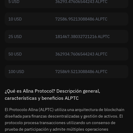
5 USD
36293.47606544243 ALPTC
10 USD
72586.95213088486 ALPTC
25 USD
181467.38032721216 ALPTC
50 USD
362934.7606544243 ALPTC
100 USD
725869.5213088486 ALPTC
¿Qué es Allna Protocol? Descripción general,
características y beneficios ALPTC
El Protocolo Allna (ALPTC) utiliza una arquitectura de blockchain
diseñada para finanzas descentralizadas y gestión de activos. El
protocolo procesa transacciones utilizando un consenso de
prueba de participación y admite múltiples operaciones