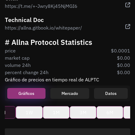
https://t.me/+-Jwry8Kj45NjMGI6
Technical Doc
https://allna.gitbook.io/whitepaper/
# Allna Protocol Statistics
price
$0.0001
market cap
$0.00
volume 24h
$0.00
percent change 24h
$0.00
Gráfico de precios en tiempo real de ALPTC
Gráficos
Mercado
Datos
4H
1W
1M
3M
6M