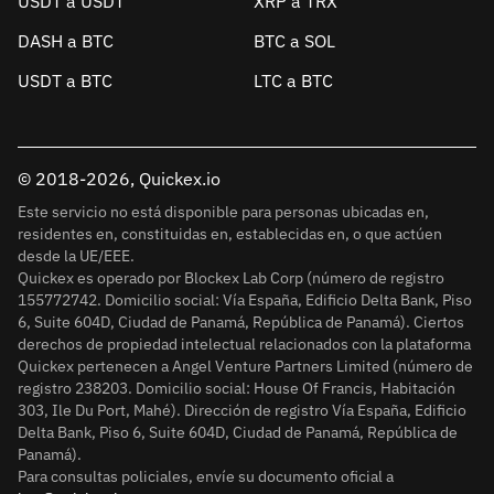
USDT a USDT
XRP a TRX
DASH a BTC
BTC a SOL
USDT a BTC
LTC a BTC
© 2018-2026, Quickex.io
Este servicio no está disponible para personas ubicadas en,
residentes en, constituidas en, establecidas en, o que actúen
desde la UE/EEE.
Quickex es operado por Blockex Lab Corp (número de registro
155772742. Domicilio social: Vía España, Edificio Delta Bank, Piso
6, Suite 604D, Ciudad de Panamá, República de Panamá). Ciertos
derechos de propiedad intelectual relacionados con la plataforma
Quickex pertenecen a Angel Venture Partners Limited (número de
registro 238203. Domicilio social: House Of Francis, Habitación
303, Ile Du Port, Mahé). Dirección de registro Vía España, Edificio
Delta Bank, Piso 6, Suite 604D, Ciudad de Panamá, República de
Panamá).
Para consultas policiales, envíe su documento oficial a