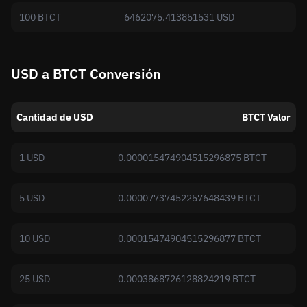
100 BTCT
6462075.413851531 USD
USD a BTCT Conversión
Cantidad de USD
BTCT Valor
1 USD
0.000015474904515296875 BTCT
5 USD
0.00007737452257648439 BTCT
10 USD
0.00015474904515296877 BTCT
25 USD
0.0003868726128824219 BTCT