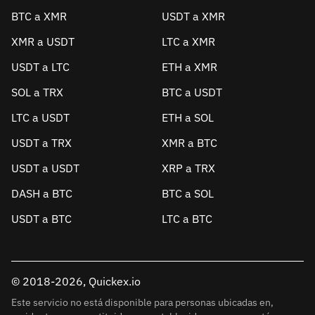
BTC a XMR
USDT a XMR
XMR a USDT
LTC a XMR
USDT a LTC
ETH a XMR
SOL a TRX
BTC a USDT
LTC a USDT
ETH a SOL
USDT a TRX
XMR a BTC
USDT a USDT
XRP a TRX
DASH a BTC
BTC a SOL
USDT a BTC
LTC a BTC
© 2018-2026, Quickex.io
Este servicio no está disponible para personas ubicadas en,