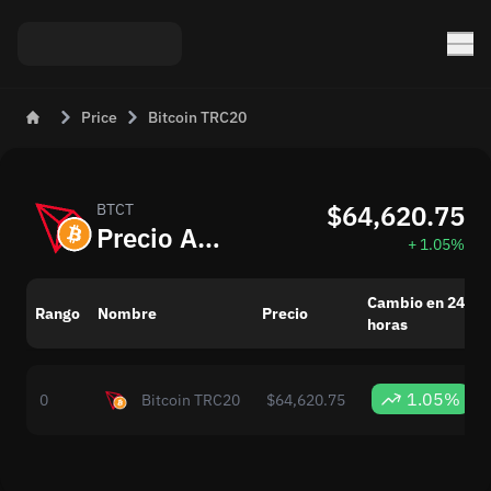
Price
Bitcoin TRC20
$64,620.75
BTCT
Precio Actual de Bitcoin TRC20 (BTCT) en USD
+ 1.05%
Cambio en 24
Rango
Nombre
Precio
horas
1.05%
0
Bitcoin TRC20
$64,620.75