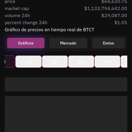
price
$64,620.75
market cap
$1,133,794,642.00
volume 24h
$29,087.00
percent change 24h
$1.05
Gráfico de precios en tiempo real de BTCT
Gráficos
Mercado
Datos
4H
1W
1M
3M
6M