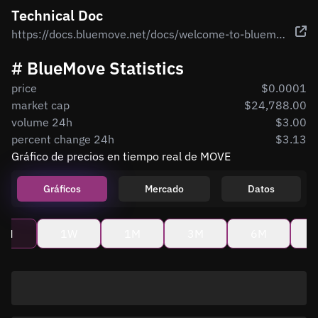
Technical Doc
https://docs.bluemove.net/docs/welcome-to-bluemove
# BlueMove Statistics
price
$0.0001
market cap
$24,788.00
volume 24h
$3.00
percent change 24h
$3.13
Gráfico de precios en tiempo real de MOVE
Gráficos
Mercado
Datos
4H
1W
1M
3M
6M