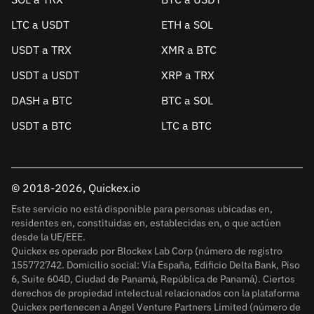
LTC a USDT
ETH a SOL
USDT a TRX
XMR a BTC
USDT a USDT
XRP a TRX
DASH a BTC
BTC a SOL
USDT a BTC
LTC a BTC
© 2018-2026, Quickex.io
Este servicio no está disponible para personas ubicadas en,
residentes en, constituidas en, establecidas en, o que actúen
desde la UE/EEE.
Quickex es operado por Blockex Lab Corp (número de registro
155772742. Domicilio social: Vía España, Edificio Delta Bank, Piso
6, Suite 604D, Ciudad de Panamá, República de Panamá). Ciertos
derechos de propiedad intelectual relacionados con la plataforma
Quickex pertenecen a Angel Venture Partners Limited (número de