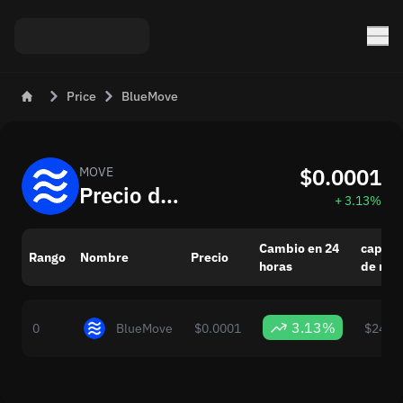
Price
BlueMove
$0.0001
MOVE
Precio del Token BlueMove (MOVE) Hoy
+ 3.13%
Cambio en 24
capital
Rango
Nombre
Precio
horas
de me
3.13%
0
BlueMove
$0.0001
$24,7