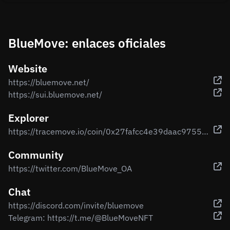
BlueMove: enlaces oficiales
Website
https://bluemove.net/
https://sui.bluemove.net/
Explorer
https://tracemove.io/coin/0x27fafcc4e39daac97556af8a803dbb52bcb03f0821898dc845ac54225b9793eb::move_coin::MoveCoin
Community
https://twitter.com/BlueMove_OA
Chat
https://discord.com/invite/bluemove
Telegram: https://t.me/@BlueMoveNFT