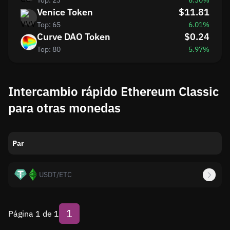
Top: 23
6.30%
Venice Token
$11.81
Top: 65
6.01%
Curve DAO Token
$0.24
Top: 80
5.97%
Intercambio rápido Ethereum Classic
para otras monedas
Par
USDT
/
ETC
1
Página 1 de 1