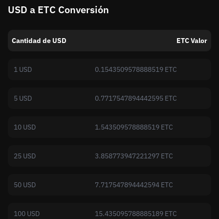
USD a ETC Conversión
Cantidad de USD
ETC Valor
1 USD
0.1543509578888519 ETC
5 USD
0.7717547894442595 ETC
10 USD
1.543509578888519 ETC
25 USD
3.858773947221297 ETC
50 USD
7.717547894442594 ETC
100 USD
15.435095788885189 ETC