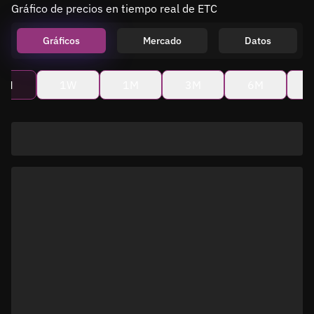
Gráfico de precios en tiempo real de ETC
Gráficos
Mercado
Datos
4H
1W
1M
3M
6M