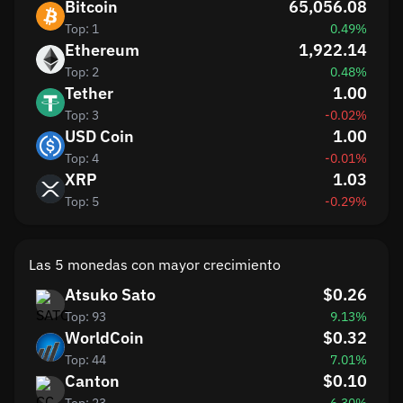
Bitcoin
65,056.08
Top: 1
0.49%
Ethereum
1,922.14
Top: 2
0.48%
Tether
1.00
Top: 3
-0.02%
USD Coin
1.00
Top: 4
-0.01%
XRP
1.03
Top: 5
-0.29%
Las 5 monedas con mayor crecimiento
Atsuko Sato
$0.26
Top: 93
9.13%
WorldCoin
$0.32
Top: 44
7.01%
Canton
$0.10