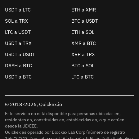
USDT a LTC
ETH a XMR
SOL a TRX
BTC a USDT
LTC a USDT
ETH a SOL
USDT a TRX
XMR a BTC
USDT a USDT
XRP a TRX
DASH a BTC
BTC a SOL
USDT a BTC
LTC a BTC
© 2018-2026, Quickex.io
Este servicio no está disponible para personas ubicadas en,
residentes en, constituidas en, establecidas en, o que actúen
desde la UE/EEE.
Quickex es operado por Blockex Lab Corp (número de registro
155772742. Domicilio social: Vía España, Edificio Delta Bank, Piso