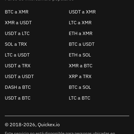
BTC a XMR
USDT a XMR
XMR a USDT
LTC a XMR
USDT a LTC
ETH a XMR
SOL a TRX
BTC a USDT
LTC a USDT
ETH a SOL
USDT a TRX
XMR a BTC
USDT a USDT
XRP a TRX
DASH a BTC
BTC a SOL
USDT a BTC
LTC a BTC
© 2018-2026, Quickex.io
Este servicio no está disponible para personas ubicadas en,