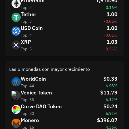
Ethereum
1,915.90
Top: 2
0.16%
Tether
1.00
Top: 3
-0.01%
USD Coin
1.00
Top: 4
-0.01%
XRP
1.03
Top: 5
-0.36%
Las 5 monedas con mayor crecimiento
WorldCoin
$0.33
Top: 44
6.98%
Venice Token
$11.79
Top: 65
6.12%
Curve DAO Token
$0.24
Top: 80
5.91%
Monero
$396.07
Top: 15
4.36%