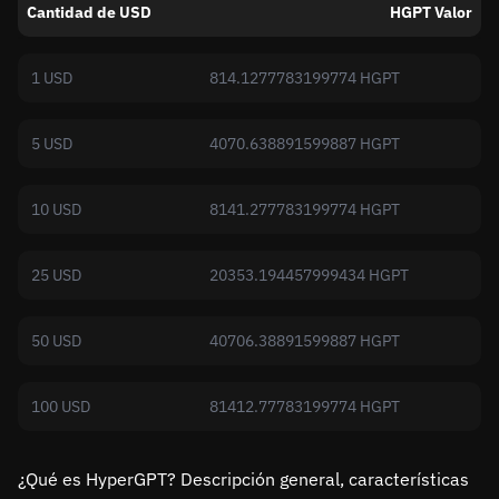
Cantidad de USD
HGPT Valor
1 USD
814.1277783199774 HGPT
5 USD
4070.638891599887 HGPT
10 USD
8141.277783199774 HGPT
25 USD
20353.194457999434 HGPT
50 USD
40706.38891599887 HGPT
100 USD
81412.77783199774 HGPT
¿Qué es HyperGPT? Descripción general, características