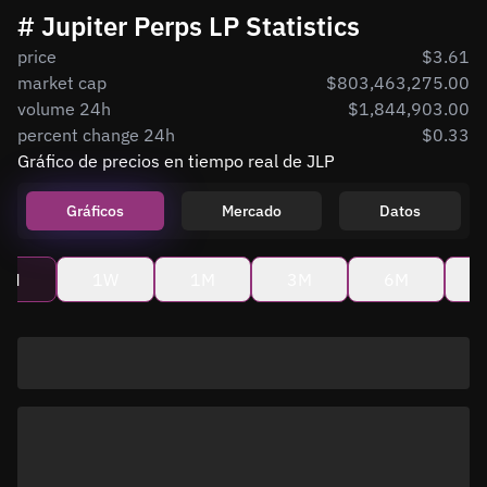
# Jupiter Perps LP Statistics
price
$3.61
market cap
$803,463,275.00
volume 24h
$1,844,903.00
percent change 24h
$0.33
Gráfico de precios en tiempo real de JLP
Gráficos
Mercado
Datos
4H
1W
1M
3M
6M