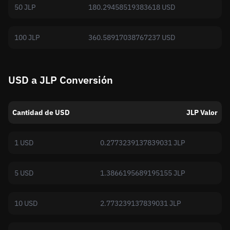
50 JLP
180.29458519383618 USD
100 JLP
360.58917038767237 USD
USD a JLP Conversión
Cantidad de USD
JLP Valor
1 USD
0.2773239137839031 JLP
5 USD
1.3866195689195155 JLP
10 USD
2.773239137839031 JLP