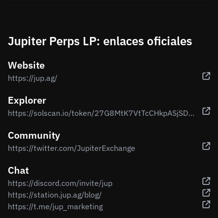
Jupiter Perps LP: enlaces oficiales
Website
https://jup.ag/
Explorer
https://solscan.io/token/27G8MtK7VtTcCHkpASjSDdkWWYfoqT6ggEuKidVJidD4
Community
https://twitter.com/JupiterExchange
Chat
https://discord.com/invite/jup
https://station.jup.ag/blog/
https://t.me/jup_marketing