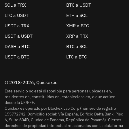
SOL a TRX
BTC a USDT
LTC a USDT
ETH a SOL
USDT a TRX
XMR a BTC
USDT a USDT
XRP a TRX
DASH a BTC
BTC a SOL
USDT a BTC
LTC a BTC
© 2018-2026, Quickex.io
Este servicio no está disponible para personas ubicadas en,
residentes en, constituidas en, establecidas en, o que actúen
desde la UE/EEE.
Quickex es operado por Blockex Lab Corp (número de registro
155772742. Domicilio social: Vía España, Edificio Delta Bank, Piso
6, Suite 604D, Ciudad de Panamá, República de Panamá). Ciertos
derechos de propiedad intelectual relacionados con la plataforma