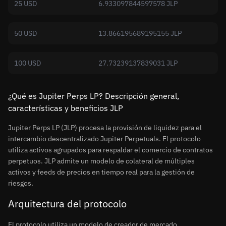
25 USD
6.933097844597578 JLP
50 USD
13.866195689195155 JLP
100 USD
27.73239137839031 JLP
¿Qué es Jupiter Perps LP? Descripción general,
características y beneficios JLP
Jupiter Perps LP (JLP) procesa la provisión de liquidez para el
intercambio descentralizado Jupiter Perpetuals. El protocolo
utiliza activos agrupados para respaldar el comercio de contratos
perpetuos. JLP admite un modelo de colateral de múltiples
activos y feeds de precios en tiempo real para la gestión de
riesgos.
Arquitectura del protocolo
El protocolo utiliza un modelo de creador de mercado