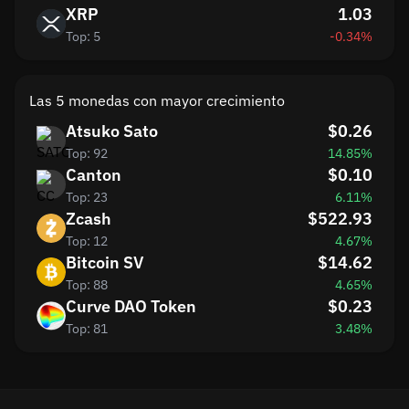
XRP
1.03
Top: 5
-0.34%
Las 5 monedas con mayor crecimiento
Atsuko Sato
$0.26
Top: 92
14.85%
Canton
$0.10
Top: 23
6.11%
Zcash
$522.93
Top: 12
4.67%
Bitcoin SV
$14.62
Top: 88
4.65%
Curve DAO Token
$0.23
Top: 81
3.48%