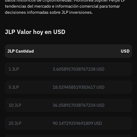
datos históricos de criptomonedas. Monitorea Jupiter Perps LP
tendencias del mercado e información comercial para tomar
decisiones informadas sobre JLP inversiones.
JLP Valor hoy en USD
JLP Cantidad
USD
1 JLP
3.6058917038767238 USD
5 JLP
18.029458519383617 USD
10 JLP
36.058917038767234 USD
25 JLP
90.14729259691809 USD