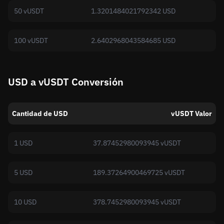
50 vUSDT
1.3201484021792342 USD
100 vUSDT
2.6402968043584685 USD
USD a vUSDT Conversión
Cantidad de USD
vUSDT Valor
1 USD
37.87452980093945 vUSDT
5 USD
189.37264900469725 vUSDT
10 USD
378.7452980093945 vUSDT