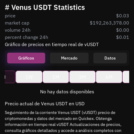
# Venus USDT Statistics
price
$0.03
market cap
$192,263,378.00
volume 24h
$0.00
percent change 24h
$0.01
Gráfico de precios en tiempo real de vUSDT
Gráficos
Mercado
Datos
4H
1W
1M
3M
6M
No hay datos disponibles
Precio actual de Venus USDT en USD
Seguimiento de la corriente Venus USDT (vUSDT) precio de
criptomonedas y datos del mercado en Quickex. Obtenga
información en tiempo real vUSDT Actualizaciones de precios,
consulta gráficos detallados y accede a análisis completos con