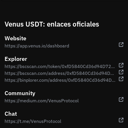
Venus USDT: enlaces oficiales
Website
https://app.venus.io/dashboard
Explorer
https://bscscan.com/token/0xfD5840Cd36d94D7229439859C0112a4185BC0255
https://bscscan.com/address/0xfD5840Cd36d94D7229439859C0112a4185BC0255
https://binplorer.com/address/0xfD5840Cd36d94D7229439859C0112a4185BC0255
Community
https://medium.com/VenusProtocol
Chat
https://t.me/VenusProtocol