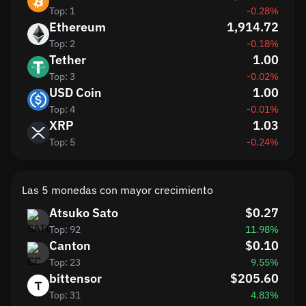
Top: 1
-0.28%
Ethereum
1,914.72
Top: 2
-0.18%
Tether
1.00
Top: 3
-0.02%
USD Coin
1.00
Top: 4
-0.01%
XRP
1.03
Top: 5
-0.24%
Las 5 monedas con mayor crecimiento
Atsuko Sato
$0.27
Top: 92
11.98%
Canton
$0.10
Top: 23
9.55%
bittensor
$205.60
Top: 31
4.83%