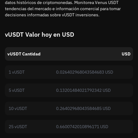
datos históricos de criptomonedas. Monitorea Venus USDT
tendencias del mercado e información comercial para tomar
decisiones informadas sobre vUSDT inversiones.
vUSDT Valor hoy en USD
vUSDT Cantidad
USD
1 vUSDT
0.026402968043584683 USD
5 vUSDT
0.13201484021792342 USD
10 vUSDT
0.26402968043584685 USD
25 vUSDT
0.6600742010896171 USD