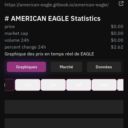
https://american-eagle.gitbook.io/american-eagle/
# AMERICAN EAGLE Statistics
price
$0.00
market cap
$0.00
volume 24h
$0.00
percent change 24h
$2.62
Graphique des prix en temps réel de EAGLE
Graphiques
Marché
Données
4H
1W
1M
3M
6M