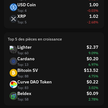
USD Coin
1.00
Top: 4
-0.03%
XRP
1.02
Top: 5
-2.68%
Top 5 des pièces en croissance
Lighter
$2.37
Top: 60
9.09%
Cardano
$0.20
Top: 13
6.97%
Bitcoin SV
$13.52
Top: 88
4.75%
Curve DAO Token
$0.22
Top: 83
3.02%
Beldex
$0.09
Top: 58
2.78%