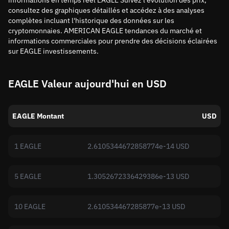
informations en temps réel EAGLE Suivez l'évolution des prix,
consultez des graphiques détaillés et accédez à des analyses
complètes incluant l'historique des données sur les
cryptomonnaies. AMERICAN EAGLE tendances du marché et
informations commerciales pour prendre des décisions éclairées
sur EAGLE investissements.
EAGLE Valeur aujourd'hui en USD
EAGLE Montant
USD
1 EAGLE
2.6105344672858774e-14 USD
5 EAGLE
1.3052672336429386e-13 USD
10 EAGLE
2.610534467285877e-13 USD