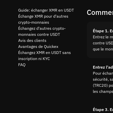
Guide: échanger XMR en USDT
Comment
Échange XMR pour d'autres
crypto-monnaies
Échangez d'autres crypto-
Étape 1. E
monnaies contre USDT
Entrez le 
Avis des clients
contre USDT
Avantages de Quickex
que le mon
Échangez XMR en USDT sans
inscription ni KYC
FAQ
Entrez l'a
Pour échan
sécurité, s
(TRC20) pou
les champs
Étape 3. E