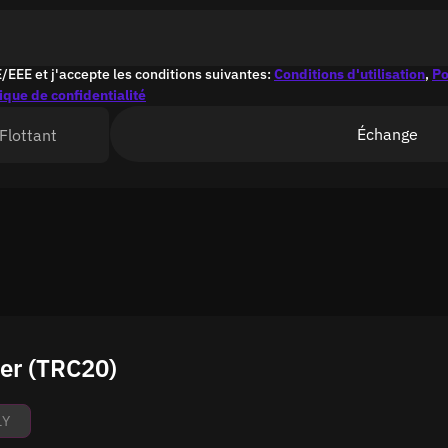
E/EEE et j'accepte les conditions suivantes:
Conditions d'utilisation
,
Po
tique de confidentialité
Échange
Flottant
er (TRC20)
1Y