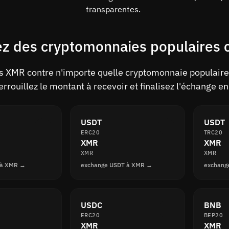
transparentes.
z des cryptomonnaies populaires 
 XMR contre n'importe quelle cryptomonnaie populaire 
rrouillez le montant à recevoir et finalisez l'échange e
USDT
USDT
ERC20
TRC20
XMR
XMR
XMR
XMR
 à XMR →
exchange USDT à XMR →
exchang
USDC
BNB
ERC20
BEP20
XMR
XMR