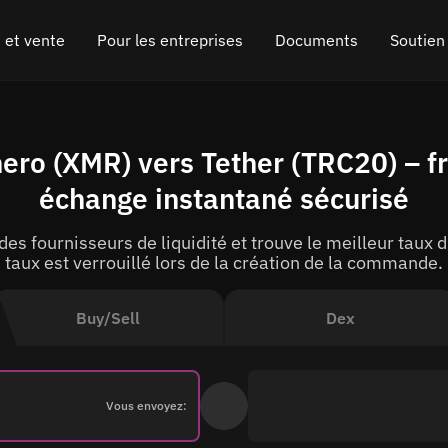
 et vente
Pour les entreprises
Documents
Soutien
 crypto-monnaies
Programme d'affiliation
FAQ
Discuter sur Tel
ro (XMR) vers Tether (TRC20) – fra
ETH)
crypto-monnaies
API pour l'échange
Blog
Chat en ligne
échange instantané sécurisé
)
Widget d'échange de crypto-monnaie
Comment ça fonctionne
Laisser les com
es fournisseurs de liquidité et trouve le meilleur taux
)
Remboursement
Feuille de route
taux est verrouillé lors de la création de la commande.
Échange de chaîne croisée
Documentation API
Buy/Sell
Dex
Listing d'actifs
Statut VIP
Vous envoyez: