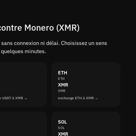
contre Monero (XMR)
sans connexion ni délai. Choisissez un sens
n quelques minutes.
ETH
ETH
XMR
XMR
e USDT à XMR →
exchange ETH à XMR →
SOL
SOL
XMR