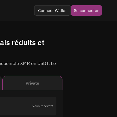
Connect Wallet
Se connecter
egram
is réduits et
mentaires
 disponible XMR en USDT. Le
Private
Vous recevez: