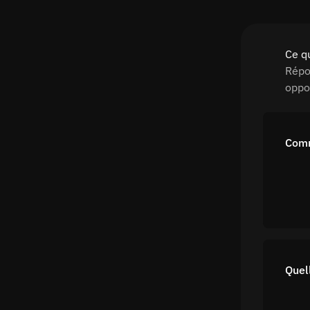
Ce q
Répo
oppo
Comm
Quel