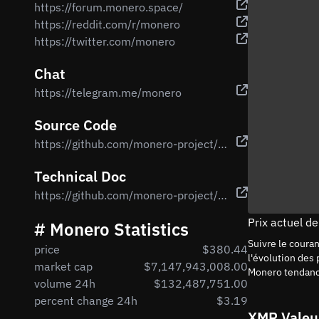
https://forum.monero.space/
https://reddit.com/r/monero
https://twitter.com/monero
Chat
https://telegram.me/monero
Source Code
https://github.com/monero-project/monero
Technical Doc
https://github.com/monero-project/research-lab/blob/master/whitepaper/whitepaper.pdf
Prix actuel d
# Monero Statistics
Suivre le coura
price
$380.44
l'évolution des
market cap
$7,147,943,008.00
Monero tendanc
volume 24h
$132,487,751.00
percent change 24h
$3.19
XMR Valeu