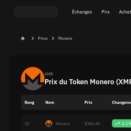
Échanges
Prix
Achat
Échange ETH sur USDT
Prix ​​du Bitcoin (BTC)
Acheter des
Price
Monero
Échange XMR sur USDT
Prix ​​de l'Ethereum (
Vendre des 
Échange BTC sur USDT
Prix ​​du Monero (XMR
Échange ETH sur BTC
Prix ​​du Tether (USDT
XMR
Prix du Token Monero (XMR
Échange BTC sur XMR
Tous les prix
Rang
Nom
Échanges populaires
Prix
Changeme
Échange par pays
3.1
15
Monero
$380.44