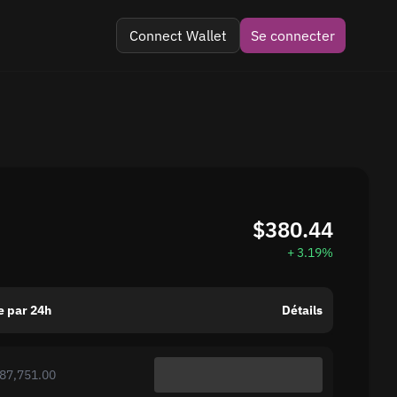
Connect Wallet
Se connecter
egram
mentaires
$380.44
+ 3.19%
 par 24h
Détails
87,751.00