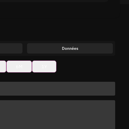
Données
6M
1Y