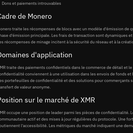
Dons et paiements introuvables
Cadre de Monero
onero traite les récompenses de blocs avec un modèle d'émission de que
hase d'émission principale. Les frais de transaction sont dynamiques et
es récompenses de minage incitent à la sécurité du réseau et à la créati
Domaines d'application
MR traite des paiements confidentiels dans le commerce de détail et le
onfidentialité conviennent à une utilisation dans les envois de fonds et 
es portefeuilles de confidentialité et des solutions pour commerçants so
ransfert de valeur anonyme.
Position sur le marché de XMR
MR occupe une position de leader parmi les pièces de confidentialité.
ommunautaire actif et des mises à jour régulières du protocole. Une fort
outiennent l'accessibilité. Les métriques du marché indiquent une de