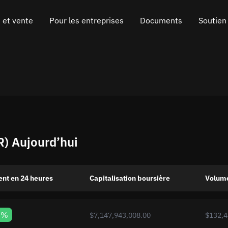
 et vente
Pour les entreprises
Documents
Soutien
 crypto-monnaies
Programme d'affiliation
FAQ
Discuter sur Tel
ETH)
crypto-monnaies
API pour l'échange
Blog
Chat en ligne
)
Widget d'échange de crypto-monnaie
Comment ça fonctionne
Laisser les com
)
Remboursement
Feuille de route
) Aujourd’hui
Échange de chaîne croisée
Documentation API
Listing d'actifs
nt en 24 heures
Capitalisation boursière
Volume
Statut VIP
9%
$7,147,943,008.00
$132,4