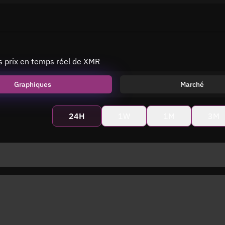
 prix en temps réel de XMR
Graphiques
Marché
24H
1W
1M
3M