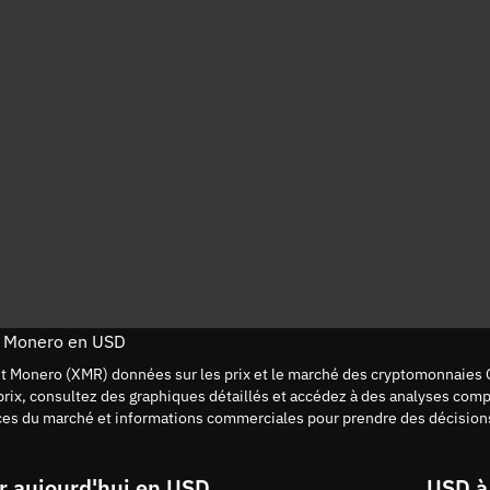
e Monero en USD
nt Monero (XMR) données sur les prix et le marché des cryptomonnaie
 prix, consultez des graphiques détaillés et accédez à des analyses com
es du marché et informations commerciales pour prendre des décisions
r aujourd'hui en USD
USD à