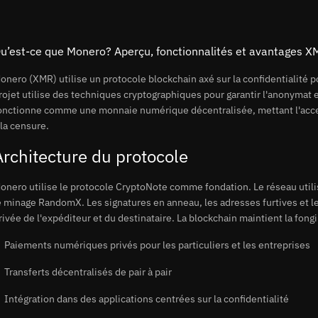
u’est-ce que Monero? Aperçu, fonctionnalités et avantages X
onero (XMR) utilise un protocole blockchain axé sur la confidentialité po
rojet utilise des techniques cryptographiques pour garantir l'anonymat et
onctionne comme une monnaie numérique décentralisée, mettant l'accent
 la censure.
Architecture du protocole
onero utilise le protocole CryptoNote comme fondation. Le réseau utili
e minage RandomX. Les signatures en anneau, les adresses furtives et le
rivée de l'expéditeur et du destinataire. La blockchain maintient la fongi
Paiements numériques privés pour les particuliers et les entreprises
Transferts décentralisés de pair à pair
Intégration dans des applications centrées sur la confidentialité