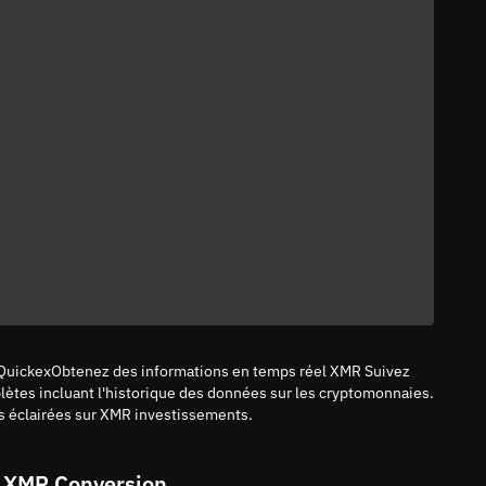
s QuickexObtenez des informations en temps réel XMR Suivez
plètes incluant l'historique des données sur les cryptomonnaies.
 éclairées sur XMR investissements.
 XMR Conversion