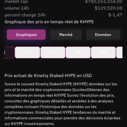
market cap
$780,553,354.00
volume 24h
$129,520.00
percent change 24h
$-1.47
Graphique des prix en temps réel de KHYPE
Graphiques
Marché
Données
4H
1W
1M
3M
6M
Prix actuel de Kinetiq Staked HYPE en USD
Suivre le courant Kinetiq Staked HYPE (KHYPE) données sur les
prix et le marché des cryptomonnaies QuickexObtenez des
informations en temps réel KHYPE Suivez l'évolution des prix,
consultez des graphiques détaillés et accédez à des analyses
complètes incluant l'historique des données sur les
cryptomonnaies. Kinetiq Staked HYPE tendances du marché et
informations commerciales pour prendre des décisions éclairées
sur KHYPE investissements.