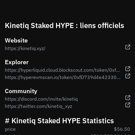
Kinetiq Staked HYPE : liens officiels
Website
https://kinetiq.xyz/
Explorer
https://hyperliquid.cloud.blockscout.com/token/0xfD739d4e423301CE9385c1fb8850539D657C296D
https://hyperevmscan.io/token/0xfD739d4e423301CE9385c1fb8850539D657C296D
Community
https://discord.com/invite/kinetiq
https://twitter.com/kinetiq_xyz
# Kinetiq Staked HYPE Statistics
price
$56.50