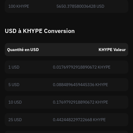
100 KHYPE
5650.378580036428 USD
USD à KHYPE Conversion
Quantité en USD
KHYPE Valeur
1 USD
0.01769792918890672 KHYPE
5 USD
0.0884896459445336 KHYPE
10 USD
0.1769792918890672 KHYPE
25 USD
0.442448229722668 KHYPE