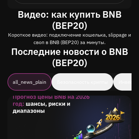
Видео: как купить BNB
(BEP20)
Короткое видео: подключение кошелька, slippage и
своп в BNB (BEP20) за минуты.
Последние новости о BNB
(BEP20)
all_news_plain
Безопасность крипты
Инвести