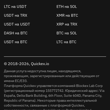
LTC на USDT
ETH на SOL
USDT на TRX
XMR на BTC
USDT на USDT
XRP на TRX
DASH на BTC
BTC на SOL
USDT на BTC
LTC на BTC
© 2018-2026, Quickex.io
Данная услуга недоступна лицам, находящимся,
проживающим, зарегистрированным или действующим от
имени ЕС/ЕЭЗ.
Платформа Quickex управляется компанией Blockex Lab Corp
(регистрационный номер 155772742. Юридический адрес: Via
España, Delta Bank Building, 6th Floor, Suite 604D, Panama City,
Republic of Panama). Некоторые права интеллектуальной
собственности, связанные с платформой Quickex,