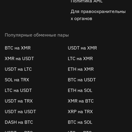
Политика AML
Для правоохранительны
х органов
Популярные обменные пары
BTC на XMR
USDT на XMR
XMR на USDT
LTC на XMR
USDT на LTC
ETH на XMR
SOL на TRX
BTC на USDT
LTC на USDT
ETH на SOL
USDT на TRX
XMR на BTC
USDT на USDT
XRP на TRX
DASH на BTC
BTC на SOL