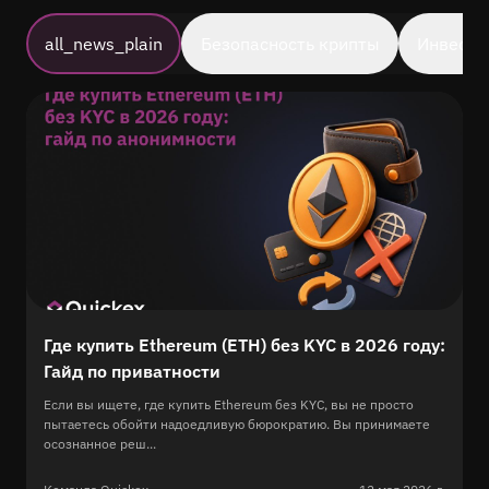
all_news_plain
Безопасность крипты
Инвести
Где купить Ethereum (ETH) без KYC в 2026 году:
Гайд по приватности
Если вы ищете, где купить Ethereum без KYC, вы не просто
пытаетесь обойти надоедливую бюрократию. Вы принимаете
осознанное реш...