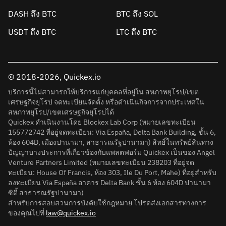
DASH ถึง BTC
BTC ถึง SOL
USDT ถึง BTC
LTC ถึง BTC
© 2018-2026, Quickex.io
บริการนี้ไม่สามารถให้บริการแก่บุคคลที่อยู่ใน สหภาพยุโรป/เขต
เศรษฐกิจยุโรป จดทะเบียนจัดตั้ง หรือดำเนินกิจการจากประเทศใน
สหภาพยุโรป/เขตเศรษฐกิจยุโรปได้
Quickex ดำเนินงานโดย Blockex Lab Corp (หมายเลขทะเบียน
155772742 ที่อยู่จดทะเบียน: Via España, Delta Bank Building, ชั้น 6,
ห้อง 604D, เมืองปานามา, สาธารณรัฐปานามา) สิทธิ์ในทรัพย์สินทาง
ปัญญาบางประการที่เกี่ยวข้องกับแพลตฟอร์ม Quickex เป็นของ Angel
Venture Partners Limited (หมายเลขทะเบียน 238203 ที่อยู่จด
ทะเบียน: House Of Francis, ห้อง 303, Ile Du Port, Mahe) ที่อยู่สำหรับ
ลงทะเบียน Via España อาคาร Delta Bank ชั้น 6 ห้อง 604D ปานามา
ซิตี้ สาธารณรัฐปานามา)
สำหรับการสอบสวนการบังคับใช้กฎหมาย โปรดส่งเอกสารทางการ
ของคุณไปที่
law@quickex.io